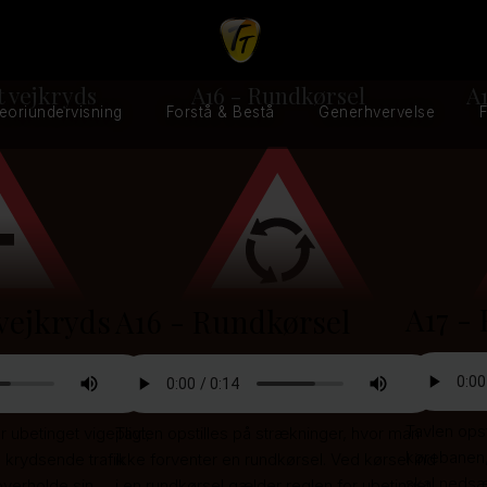
t vejkryds
A16 - Rundkørsel
A
eoriundervisning
Forstå & Bestå
Generhvervelse
F
A17 -
 vejkryds
A16 - Rundkørsel
Tavlen ops
 ubetinget vigepligt,
Tavlen opstilles på strækninger, hvor man
kørebanen,
n krydsende trafik
ikke forventer en rundkørsel. Ved kørsel ind
skal nedsæt
overholde sin
i en rundkørsel gælder reglen for ubetinget