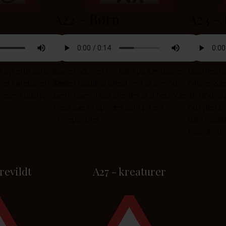
A22 - Børn
A23 - 
n cykelsti ophører
Tavlen advarer om børn på kørebanen.
Opstilles 
ydser kørebanen. Vær
Tavlen opstilles oftest ved skoler og
ryttere. S
ejens udstyr.
børnehaver. Hastigheden skal ned. Vær
afstand, og
også særlig opmærksom på evt.
og rytter b
skolepatruljer.
går i raba
hastighed.
revildt
A27 - kreaturer