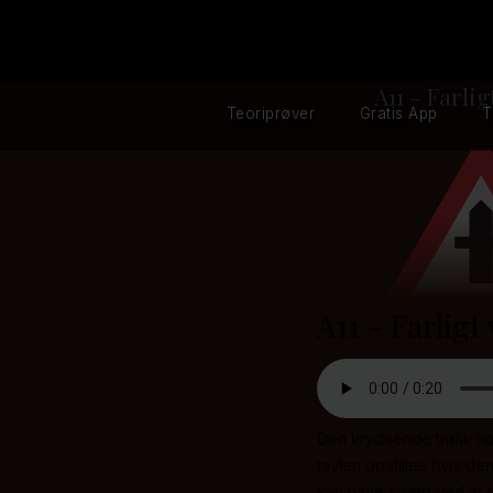
A11 - Farlig
Teoriprøver
Gratis App
T
A11 - Farligt
Den krydsende trafik har
tavlen opstilles hvis de
kan have svært ved at 