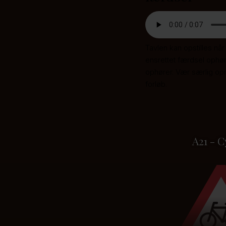
Tavlen kan opstilles nå
ensrettet færdsel ophør
ophører. Vær særlig o
forløb.
A21 - C