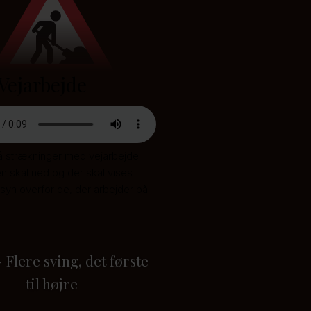
Vejarbejde
på strækninger med vejarbejde.
n skal ned og der skal vises
nsyn overfor de, der arbejder på
 Flere sving, det første
til højre