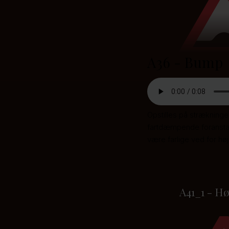
A36 - Bump
Opstilles på strækninge
fartdæmpende foransta
være farlige ved for høj
A41_1 - Hø