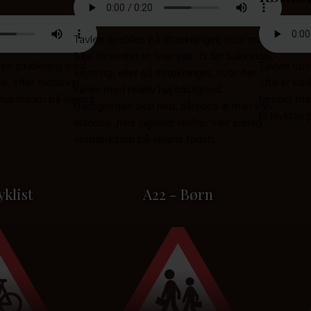
Tavlen opstilles på strækninger, hvor man
ikke forventer et lyskryds, fx før bakketop,
r en strækning med
Tavlen opst
vejsving, eller på strækninger, hvor der
e, efter motorvej
ofte er kød
køres med relativ høj hastighed.
pmærksom på vejens
tænder man 
Hastigheden skal ned, således at man kan
Et lovkrav 
standse ,hvis signalet skifter. Vær særlig
opmærksom på vejens forløb.
yklist
A22 - Børn