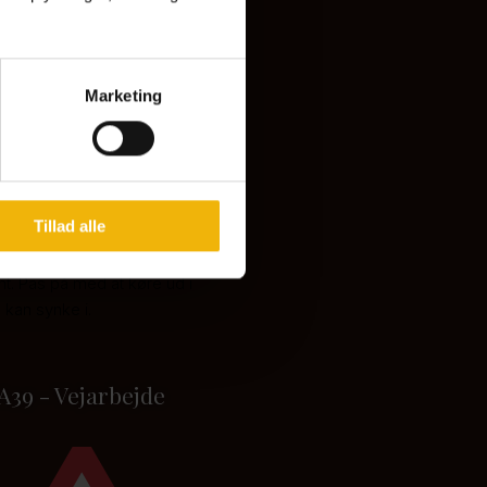
Marketing
Farlig rabat
Tillad alle
på strækninger med blød rabat
ant. Pas på med at køre ud i
 kan synke i.
A39 - Vejarbejde