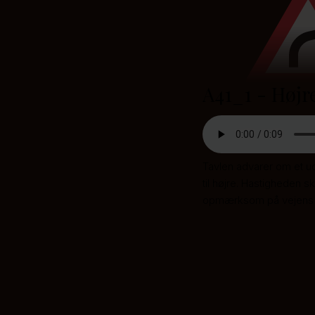
A41_1 - Højr
Tavlen advarer om et uo
til højre. Hastigheden s
opmærksom på vejens f