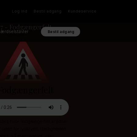
Log ind
Bestil adgang
Kundeservice
17 - Fodgængerfelt
ærdselstavler
Bestil adgang
 Fodgængerfelt
tilles hvor fodgængerfelt krydser
 uden for lyskryds. Hastigheden
tes, så man tydeligt viser