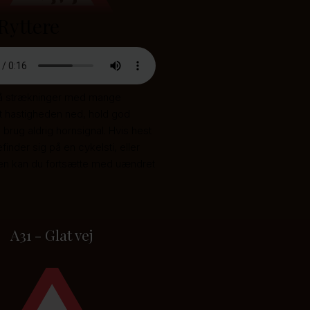
Ryttere
på strækninger med mange
æt hastigheden ned, hold god
 brug aldrig hornsignal. Hvis hest
efinder sig på en cykelsti, eller
tten kan du fortsætte med uændret
A31 - Glat vej