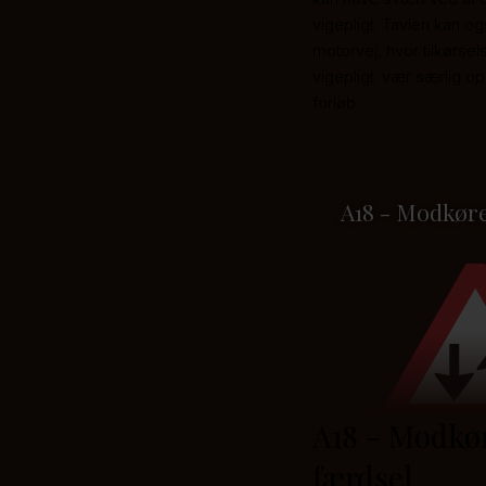
vigepligt. Tavlen kan og
motorvej, hvor tilkørse
vigepligt. vær særlig
forløb.
A18 - Modkør
A18 - Modkø
færdsel