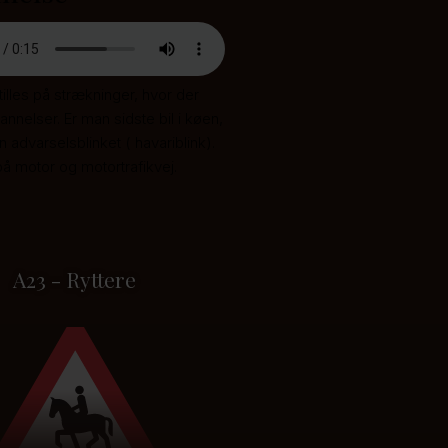
illes på strækninger, hvor der
annelser. Er man sidste bil i køen,
advarselsblinket ( havariblink).
på motor og motortrafikvej.
A23 - Ryttere