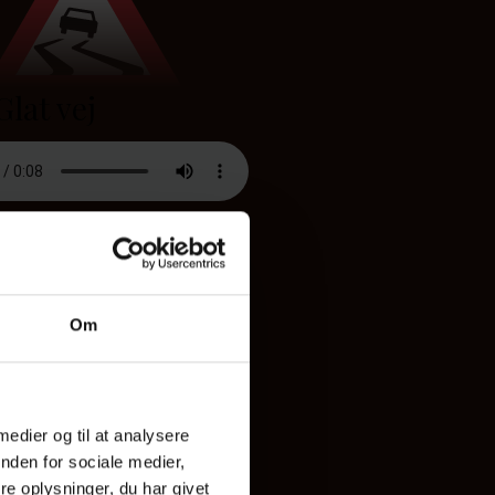
Glat vej
kan være glat, årsag skal være
en undertavle, feks. isglat eller
Om
A35 - Farlig rabat
 medier og til at analysere
nden for sociale medier,
e oplysninger, du har givet