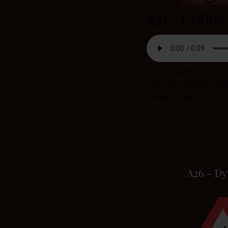
A21 - Cyklist
Tavlen opstilles, hvor e
eller hvor cyklister kr
særlig opmærksom på v
A26 - Dy