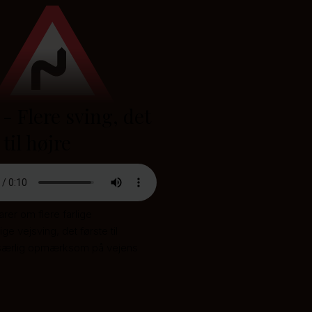
- Flere sving, det
 til højre
rer om flere farlige
ge vejsving, det første til
 særlig opmærksom på vejens