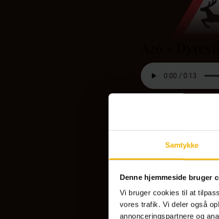
A26 - Dyrevi
Opstilles på strækninge
forekommer meget dyre
kørebanen. Sæt hastig
påkører et dyr, ring til
dyret løber videre.
Samtykke
Denne hjemmeside bruger c
A33 - Lø
Vi bruger cookies til at tilpas
vores trafik. Vi deler også 
annonceringspartnere og anal