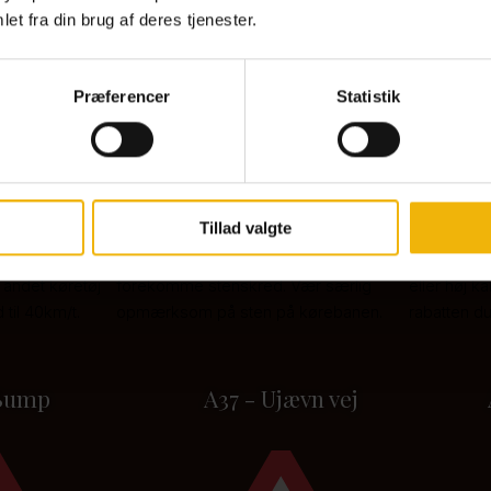
et fra din brug af deres tjenester.
Præferencer
Statistik
ten
A34 - Stenskred
A35 - 
Tillad valgte
er med mange løse
Opstilles på strækninger, hvor der kan
Opstilles 
andet køretøj
forekomme stenskred. Vær særlig
eller høj k
til 40km/t.
opmærksom på sten på kørebanen.
rabatten du
 Bump
A37 - Ujævn vej