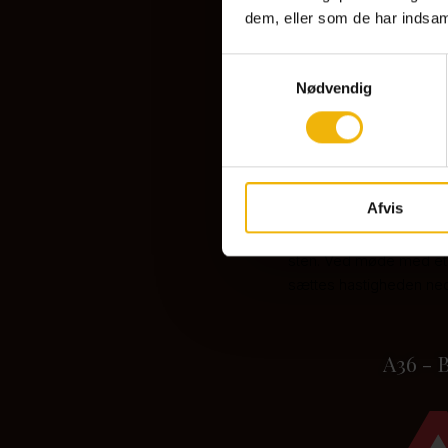
dem, eller som de har indsaml
Samtykkevalg
Nødvendig
A33 - Løse s
Afvis
Opstilles på strækning
sten. Ved møde med et 
sættes hastigheden ned 
A36 -