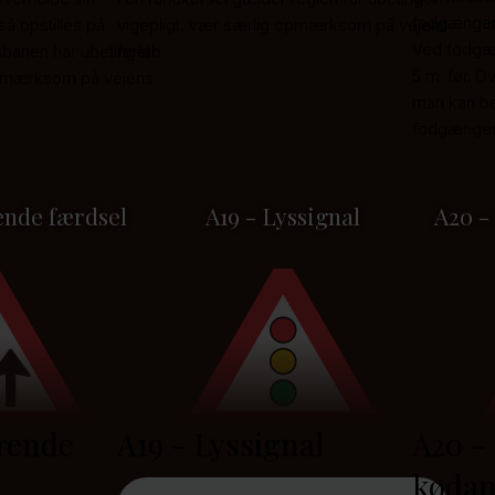
fodgængere
så opstilles på
vigepligt, vær særlig opmærksom på vejens
Ved fodgæn
lsbanen har ubetinget
forløb.
5 m. før. O
 opmærksom på vejens
man kan be
fodgængerf
ende færdsel
A19 - Lyssignal
A20 -
rende
A19 - Lyssignal
A20 - 
kødan