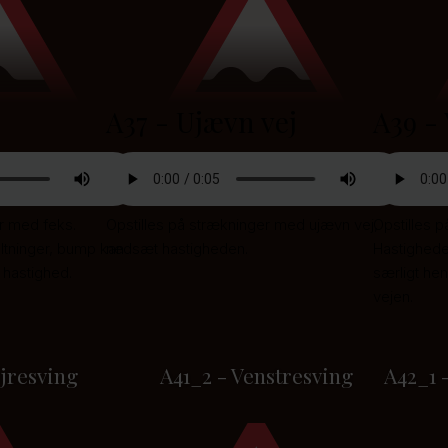
A37 - Ujævn vej
A39 - 
r med feks.
Opstilles på strækninger med ujævn vej,
Opstilles 
ltninger, bump kan
nedsæt hastigheden.
Hastighede
 hastighed.
særligt he
vejen.
jresving
A41_2 - Venstresving
A42_1 -