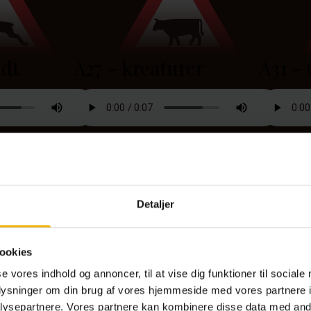
ldt
A27 - kreaturer
A31 - 
r, hvor der
Opstilles på strækninger, hvor der
Kørebanen 
vildt der krydser
forekommer mange bondegårds dyr, der
angiver på 
heden ned. Hvis man
kan også forekomme traktor og
jordkørsel.
 Falck, også selv om
mejetærsker.
Detaljer
ookies
se sten
A34 - Stenskred
se vores indhold og annoncer, til at vise dig funktioner til sociale
oplysninger om din brug af vores hjemmeside med vores partnere i
ysepartnere. Vores partnere kan kombinere disse data med andr