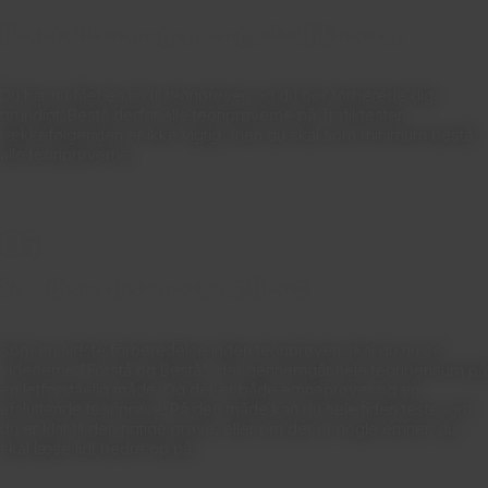
Bestå alle teoriprøver på Trafiktesten
Du har nu fået en tid til teoriprøven og du bør forberede dig
grundigt. Bestå derfor alle teoriprøverne på Trafiktesten,
rækkefølgenden er ikke vigtig, men du skal som minimum bestå
alle teoriprøverne.
05.
Se videoerne Forstå og Bestå
Som en sidste forberedelse inden teoriprøven skal du nu se
videoerne "Forstå og Bestå", der gennemgår hele teoripensum på
en letforståelig måde. Og der er både emneprøver og en
afsluttende teoriprøve. På den måde kan du hele tiden teste, om
du er klar til den rigtige prøve, eller om der er nogle emner, du
skal læse lidt bedre op på.