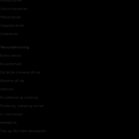
Forbudstavler
Oplysningstavler
Påbudstavler
Vigepligtstavler
Undertavler
Teoriundervisning
Bilens teknik
Risikoforhold
De første manøvre på vej
Manøvre på vej
Vejkryds
Rundkørsel og motorvej
Parkering, mørke og tunnel
Vi mennesker
Køreteknik
Tips og råd inden teoriprøven