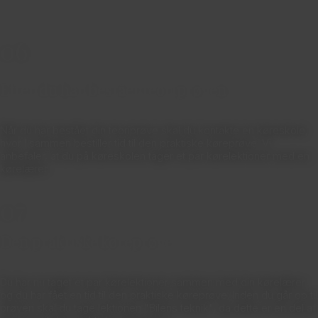
06.
Efter du har bestået teoriprøven
Når du har bestået din teoriprøve skal du kontakte en køreskole,
hvor I sammen bestiller tid til den praktiske køreprøve. Vi
anbefaler, at du på køreskolen tager et par kørelektioner med en
kørelærer.
07.
Den praktiske køreprøve
Du har nu taget et par kørelektioner sammen med din kørelærer
og du har fået en tid til den praktiske køreprøve. Inden du går op til
prøven skal du tage lektionen "Bilens teknik", da dette er en del af