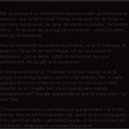
Når du skal op til en orienterende køreprøve eller generhverve dit
kørekort, skal du først bestå Politiets teoriprøve. For de fleste er
det netop teoriprøven, der giver de største problemer. Det bedste
råd er - At du øver dig grundigt på teoriprøven – enten på nettet
eller på din køreskole.
Hvis du ikke består teoriprøven hos Politiet, vil du få inddraget dit
kørekort. Og du får det først tilbage, når du har bestået en
køreprøve - Det er derfor vigtigt, at du har øvet dig og er
velforberedt, når du går op til teoriprøven.
En teoriprøve består af 25 billeder. Ved hvert billede vil du få
oplyst, hvor hurtigt du kører, eller hvor du skal hen. Der vil være
spørgsmål til hvert af billederne. Det kan for eksempel være:
Hvordan du vil forsætte her? Hvad skal du være særligt
opmærksom på? Ved alle spørgsmålene skal du svare enten ”Ja”
eller ”Nej”.
Til teoriprøven må du svare forkert på spørgsmålene i op til fem
billeder. Hvis du har flere end fem fejl, består du ikke teoriprøven -
Som nævnt kan dette i værstefald betyde, at du ikke må køre bil i
2 måneder, afhængigt af ventetiden hos politiet.