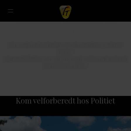
Generhvervelse af kørekort
Frakendelse af kørekort og
kørselsforbud
Det er ingen kunst at bestå, når man ved præcis, hvad der
kræves.
Følg nedenstående 7 trin og du kan være sikker på at bestå din
teoriprøve hos politiet.
Kom velforberedt hos Politiet