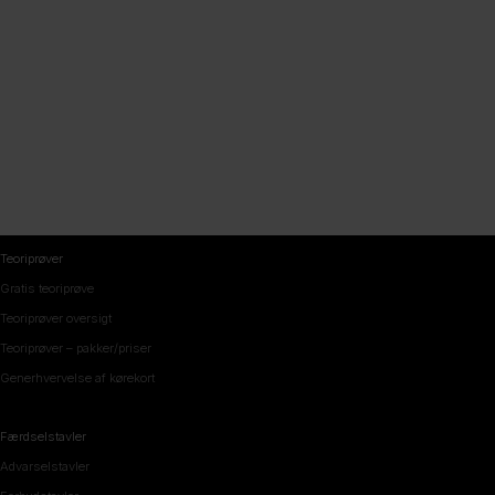
Teoriprøver
Gratis teoriprøve
Teoriprøver oversigt
Teoriprøver – pakker/priser
Generhvervelse af kørekort
Færdselstavler
Advarselstavler