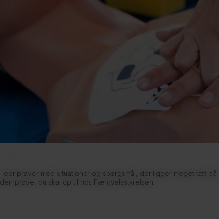
Emne- og slutprøver
Teoriprøver med situationer og spørgsmål, der ligger meget tæt på
den prøve, du skal op til hos Færdselsstyrelsen.