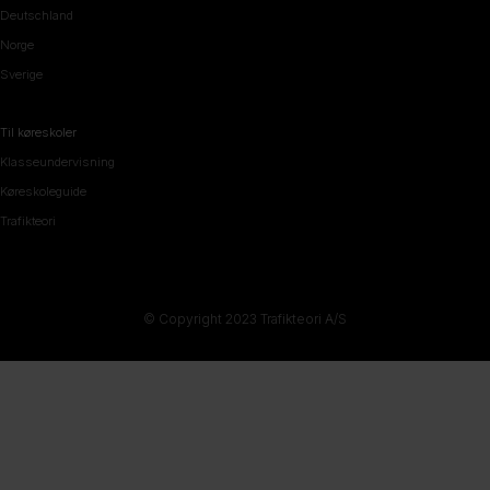
Deutschland
Norge
Sverige
Til køreskoler
Klasseundervisning
Køreskoleguide
Trafikteori
© Copyright 2023 Trafikteori A/S