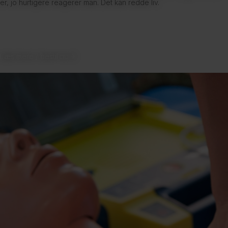
er, jo hurtigere reagerer man. Det kan redde liv.
Læs mere / bestil nu