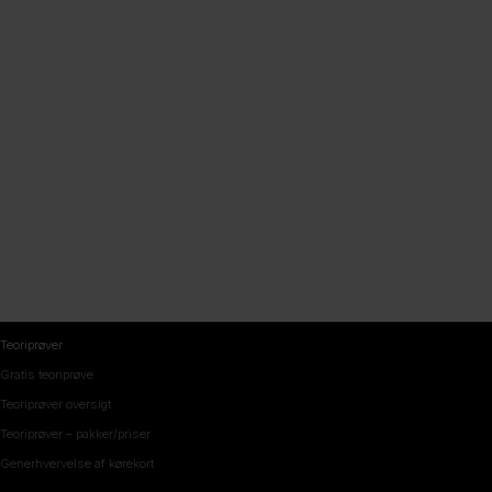
Få hjælp til vores site
og teori spørgsmål
Teoriprøver
Gratis teoriprøve
Teoriprøver oversigt
Teoriprøver – pakker/priser
Generhvervelse af kørekort