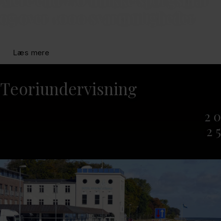
og over 3000 svarmuligheder
Læs mere
Bestil nu
Teoriundervisning
2 0
2 5