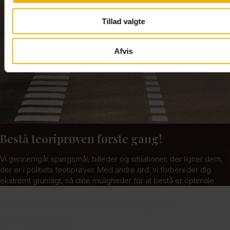
Tillad valgte
Afvis
Bestå teoriprøven første gang!
Vi gennemgår spørgsmål, billeder og situationer, der ligner dem,
der er i politiets teoriprøver. Med andre ord: vi forbereder dig
ekstremt grundigt, så dine muligheder for at bestå er optimale.
Færdselstavler oversigt og
betydning