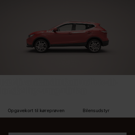
Lær hvordan du kontrollere de
forskellige ting i bilen
Opgavekort til køreprøven
Bilensudstyr