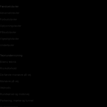
Færdselstavler
Advarselstavler
Forbudstavler
Oplysningstavler
Påbudstavler
Vigepligtstavler
Undertavler
Teoriundervisning
Bilens teknik
Risikoforhold
De første manøvre på vej
Manøvre på vej
Vejkryds
Rundkørsel og motorvej
Parkering, mørke og tunnel