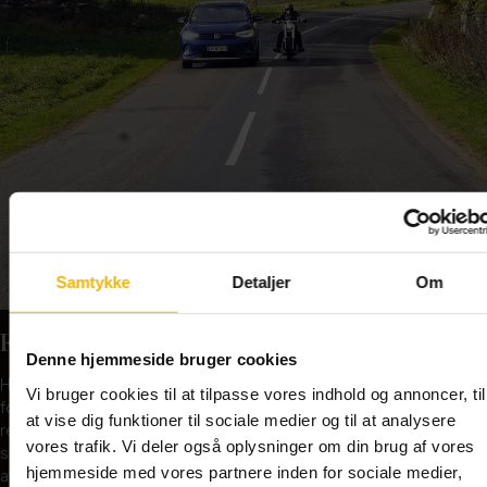
Samtykke
Detaljer
Om
Forstå og bestå
Denne hjemmeside bruger cookies
Her får du en kort og præcis gennemgang af det, du skal kunne
Vi bruger cookies til at tilpasse vores indhold og annoncer, til
for at bestå teoriprøven. Der er indlagte emneprøver og
at vise dig funktioner til sociale medier og til at analysere
repetitioner, der hjælper med at friske det hele op, lige inden du
vores trafik. Vi deler også oplysninger om din brug af vores
skal op til den rigtige teoriprøve. På den måde hjælper vi dig med
hjemmeside med vores partnere inden for sociale medier,
at blive helt klar.