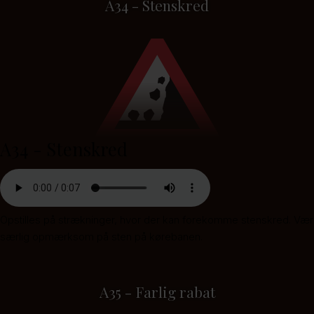
A34 - Stenskred
A34 - Stenskred
Opstilles på strækninger, hvor der kan forekomme stenskred. Vær
særlig opmærksom på sten på kørebanen.
A35 - Farlig rabat