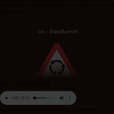
tilkørselsbanen har ubetinget vigepligt. vær særlig opmærksom på
vejens forløb.
A16 - Rundkørsel
A16 - Rundkørsel
Tavlen opstilles på strækninger, hvor man ikke forventer en