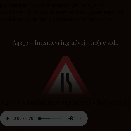
på kørebanen, hvis Linjen er slettet, gælder reglen for
sammenfletning, hvis Linjen er ført helt frem, gælder reglen om
vognbaneskift. Vær særlig opmærksom på vejens forløb.
A43_3 - Indsnævring af vej - højre side
A43_3 - Indsnævring af vej - højre side