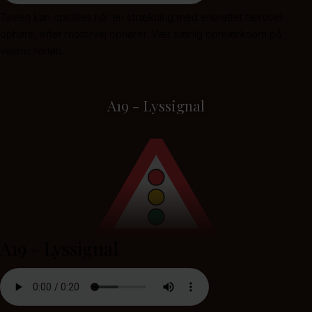
Tavlen kan opstilles når en strækning med ensrettet færdsel
ophøre, efter motorvej ophører. Vær særlig opmærksom på
vejens forløb.
A19 - Lyssignal
A19 - Lyssignal