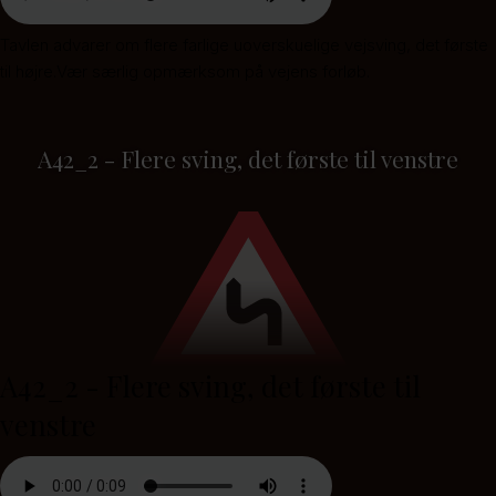
Tavlen advarer om flere farlige uoverskuelige vejsving, det første
til højre.Vær særlig opmærksom på vejens forløb.
A42_2 - Flere sving, det første til venstre
A42_2 - Flere sving, det første til
venstre