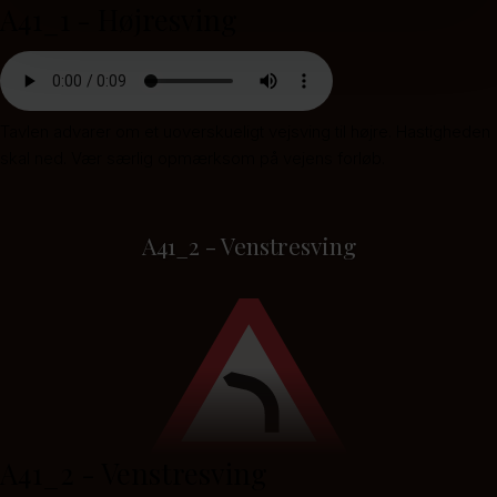
A41_1 - Højresving
Tavlen advarer om et uoverskueligt vejsving til højre. Hastigheden
skal ned. Vær særlig opmærksom på vejens forløb.
A41_2 - Venstresving
A41_2 - Venstresving