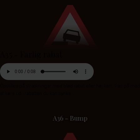
A35 - Farlig rabat
Opstilles på strækninger med blød rabat eller høj kant. Pas på med
at køre ud i rabatten du kan synke i.
A36 - Bump