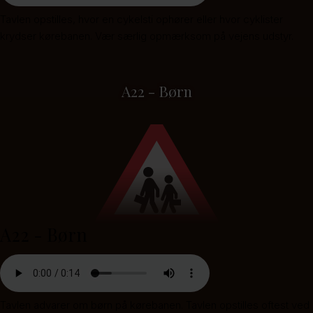
Tavlen opstilles, hvor en cykelsti ophører eller hvor cyklister
krydser kørebanen. Vær særlig opmærksom på vejens udstyr.
A22 - Børn
A22 - Børn
Tavlen advarer om børn på kørebanen. Tavlen opstilles oftest ved