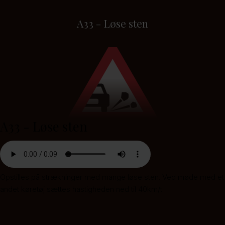
A33 - Løse sten
A33 - Løse sten
Opstilles på strækninger med mange løse sten. Ved møde med et
andet køretøj sættes hastigheden ned til 40km/t.