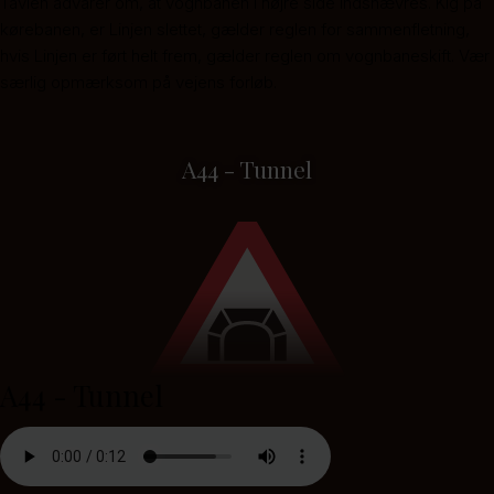
Tavlen advarer om, at vognbanen i højre side indsnævres. Kig på
kørebanen, er Linjen slettet, gælder reglen for sammenfletning,
hvis Linjen er ført helt frem, gælder reglen om vognbaneskift. Vær
særlig opmærksom på vejens forløb.
A44 - Tunnel
A44 - Tunnel