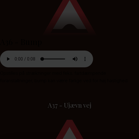
A36 - Bump
Opstilles på strækninger med feks. fartdæmpende
foranstaltninger, bump kan være farlige ved for høj hastighed.
A37 - Ujævn vej