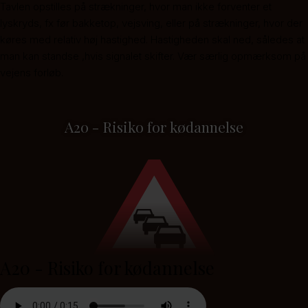
Tavlen opstilles på strækninger, hvor man ikke forventer et
lyskryds, fx før bakketop, vejsving, eller på strækninger, hvor der
køres med relativ høj hastighed. Hastigheden skal ned, således at
man kan standse ,hvis signalet skifter. Vær særlig opmærksom på
vejens forløb.
A20 - Risiko for kødannelse
A20 - Risiko for kødannelse