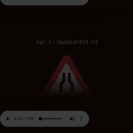
Tavlen angiver flere farlige, uoverskuelige vejsving, det første til
venstre. Vær særlig opmærksom på vejens forløb.
A43_1 - Indsnævret vej
A43_1 - Indsnævret vej
Tavlen advarer om, at kørebanen indsnævres i begge retninger,