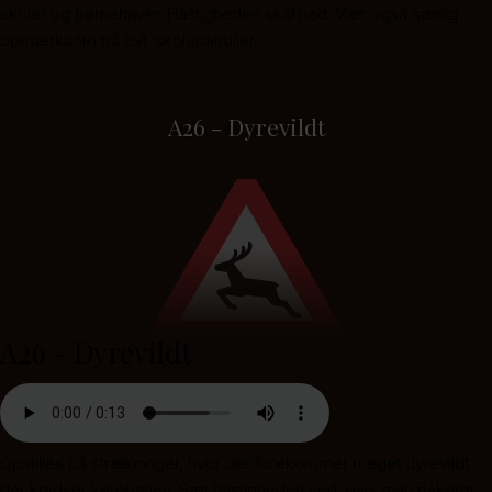
skoler og børnehaver. Hastigheden skal ned. Vær også særlig
opmærksom på evt. skolepatruljer.
A26 - Dyrevildt
A26 - Dyrevildt
Opstilles på strækninger, hvor der forekommer meget dyrevildt
der krydser kørebanen. Sæt hastigheden ned. Hvis man påkører