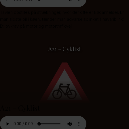
Tavlen opstilles på strækninger, hvor der ofte er kødannelser. Er
man sidste bil i køen, tænder man advarselsblinket ( havariblink).
Et lovkrav på motor og motortrafikvej.
A21 - Cyklist
A21 - Cyklist