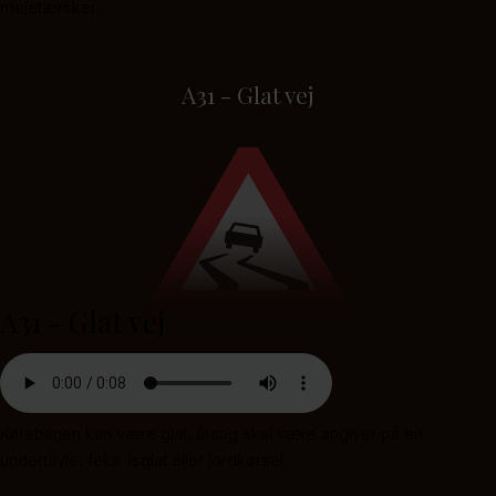
mejetærsker.
A31 - Glat vej
A31 - Glat vej
Kørebanen kan være glat, årsag skal være angiver på en
undertavle, feks. isglat eller jordkørsel.