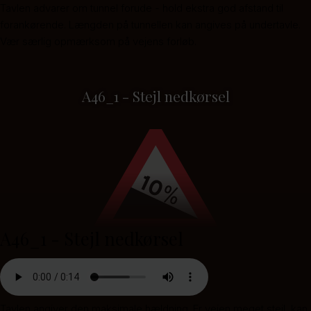
Tavlen advarer om tunnel forude - hold ekstra god afstand til
forankørende. Længden på tunnellen kan angives på undertavle.
Vær særlig opmærksom på vejens forløb.
A46_1 - Stejl nedkørsel
A46_1 - Stejl nedkørsel
Tavlen angiver den maksimale hældning. Er vejen meget stejl, kan