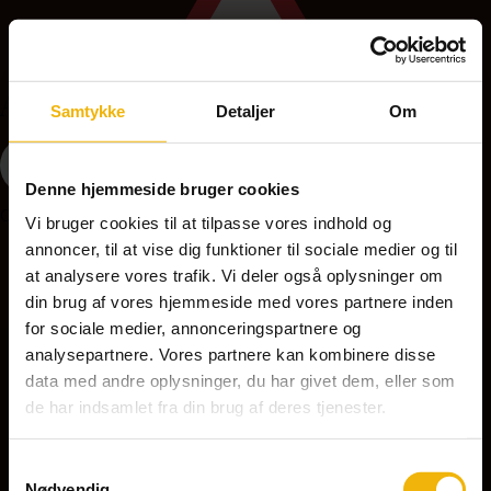
A37 - Ujævn vej
Samtykke
Detaljer
Om
Denne hjemmeside bruger cookies
Opstilles på strækninger med ujævn vej, nedsæt hastigheden.
Vi bruger cookies til at tilpasse vores indhold og
annoncer, til at vise dig funktioner til sociale medier og til
at analysere vores trafik. Vi deler også oplysninger om
A39 - Vejarbejde
din brug af vores hjemmeside med vores partnere inden
for sociale medier, annonceringspartnere og
analysepartnere. Vores partnere kan kombinere disse
data med andre oplysninger, du har givet dem, eller som
de har indsamlet fra din brug af deres tjenester.
Samtykkevalg
Nødvendig