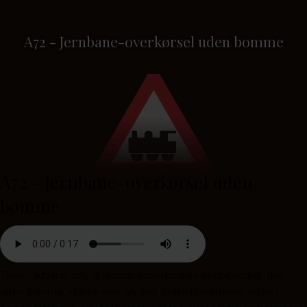
A72 - Jernbane-overkørsel uden bomme
A72 - Jernbane-overkørsel uden
bomme
Tavlen advarer om, at jernbaneoverkørslen er ubevogtet, dvs.
uden bomme, klokke eller lys. Flyt foden til bremsen, og se i