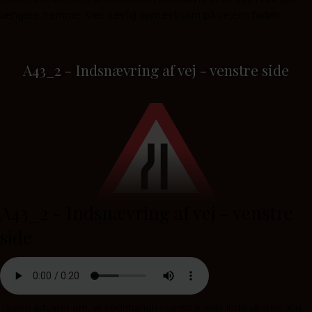
længere fremme. Vær særlig opmærksom på vejens forløb.
A43_2 - Indsnævring af vej - venstre side
A43_2 - Indsnævring af vej - venstre
side
Tavlen advarer om, at vognbanen i venstre side indsnævres. Kig