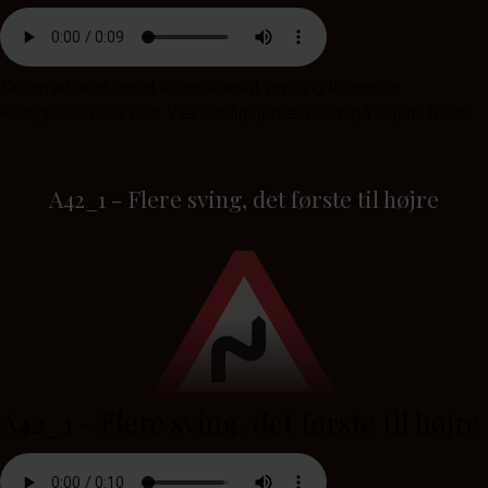
Tavlen advarer om et uoverskueligt vejsving til venstre.
Hastigheden skal ned. Vær særlig opmærksom på vejens forløb.
A42_1 - Flere sving, det første til højre
A42_1 - Flere sving, det første til højre