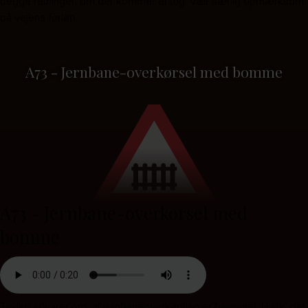
begge retninger, om der kommer et tog. Vær særlig opmærksom
på vejens forløb.
A73 - Jernbane-overkørsel med bomme
A73 - Jernbane-overkørsel med
bomme
Tavlen advarer om, at jernbaneoverkørslen er bevogtet. Husk, det