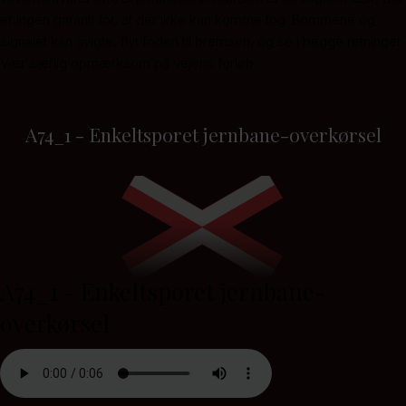
er ingen garanti for, at der ikke kan komme tog. Bommene og
signalet kan svigte, flyt foden til bremsen, og se i begge retninger.
Vær særlig opmærksom på vejens forløb.
A74_1 - Enkeltsporet jernbane-overkørsel
A74_1 - Enkeltsporet jernbane-
overkørsel