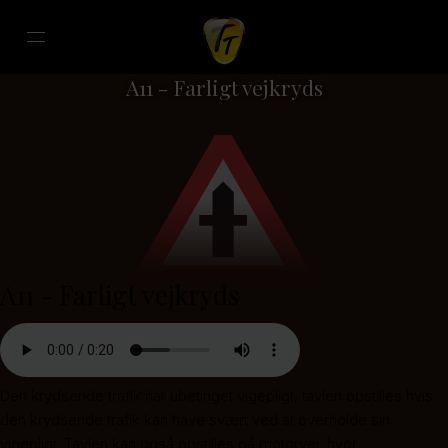
A11 - Farligt vejkryds
A11 - Farligt vejkryds
Den krydsende trafik har ubetinget vigepligt, tavlen opstilles hvis
den krydsende trafik kan have svært ved at overholde sin
vigepligt. Tavlen kan også opstilles på motorvej, hvor