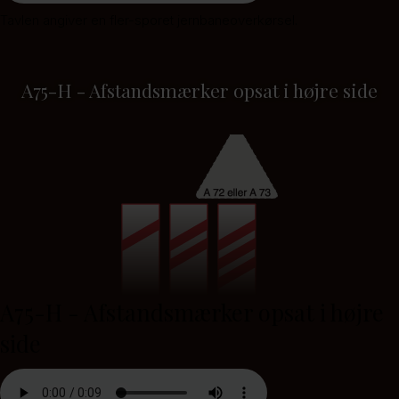
Tavlen angiver en fler-sporet jernbaneoverkørsel.
A75-H - Afstandsmærker opsat i højre side
A75-H - Afstandsmærker opsat i højre
side