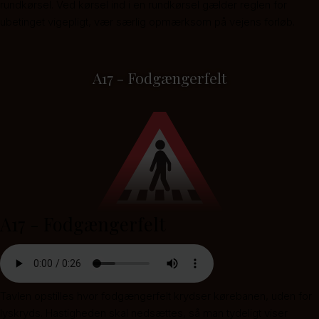
rundkørsel. Ved kørsel ind i en rundkørsel gælder reglen for
ubetinget vigepligt, vær særlig opmærksom på vejens forløb.
A17 - Fodgængerfelt
A17 - Fodgængerfelt
Tavlen opstilles hvor fodgængerfelt krydser kørebanen, uden for
lyskryds. Hastigheden skal nedsættes, så man tydeligt viser