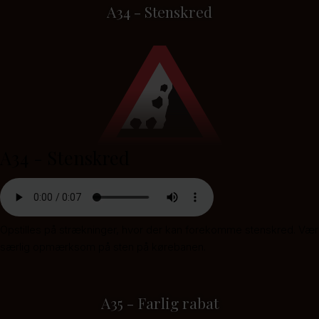
A34 - Stenskred
A34 - Stenskred
Opstilles på strækninger, hvor der kan forekomme stenskred. Vær
særlig opmærksom på sten på kørebanen.
A35 - Farlig rabat