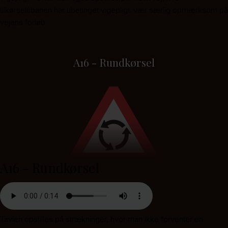
tilkørselsbanen har ubetinget vigepligt. vær særlig opmærksom på
vejens forløb.
A16 - Rundkørsel
A16 - Rundkørsel
Tavlen opstilles på strækninger, hvor man ikke forventer en