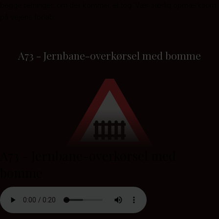
begge retninger, om der kommer et tog. Vær særlig opmærksom
på vejens forløb.
A73 - Jernbane-overkørsel med bomme
A73 - Jernbane-overkørsel med
bomme