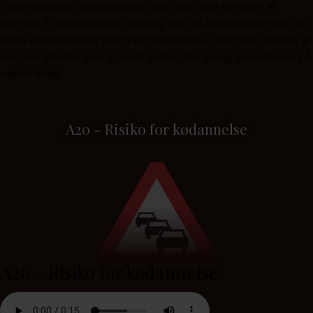
Tavlen opstilles på strækninger, hvor man ikke forventer et
lyskryds, fx før bakketop, vejsving, eller på strækninger, hvor der
køres med relativ høj hastighed. Hastigheden skal ned, således at
man kan standse ,hvis signalet skifter. Vær særlig opmærksom på
vejens forløb.
A20 - Risiko for kødannelse
A20 - Risiko for kødannelse