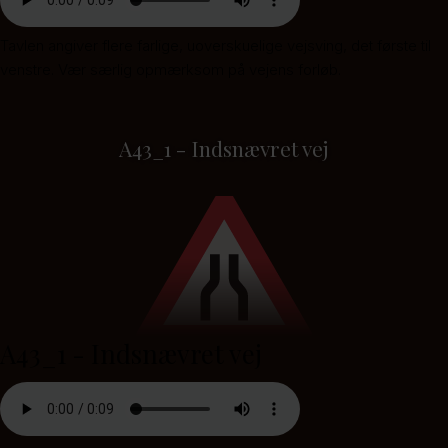
Tavlen angiver flere farlige, uoverskuelige vejsving, det første til
venstre. Vær særlig opmærksom på vejens forløb.
A43_1 - Indsnævret vej
A43_1 - Indsnævret vej