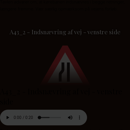
Tavlen advarer om, at kørebanen indsnævres i begge retninger,
længere fremme. Vær særlig opmærksom på vejens forløb.
A43_2 - Indsnævring af vej - venstre side
A43_2 - Indsnævring af vej - venstre
side