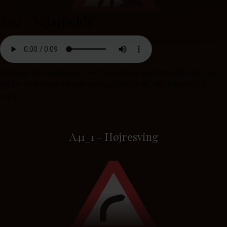
A39 - Vejarbejde
Opstilles på strækninger med vejarbejde. Hastigheden skal ned
og der skal vises særligt hensyn overfor de, der arbejder på
vejen.
A41_1 - Højresving