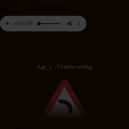
A41_1 - Højresving
Tavlen advarer om et uoverskueligt vejsving til højre. Hastigheden
skal ned. Vær særlig opmærksom på vejens forløb.
A41_2 - Venstresving
A41_2 - Venstresving