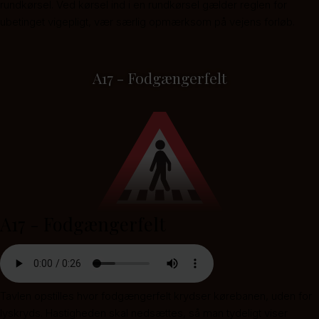
rundkørsel. Ved kørsel ind i en rundkørsel gælder reglen for
ubetinget vigepligt, vær særlig opmærksom på vejens forløb.
A17 - Fodgængerfelt
A17 - Fodgængerfelt
Tavlen opstilles hvor fodgængerfelt krydser kørebanen, uden for
lyskryds. Hastigheden skal nedsættes, så man tydeligt viser