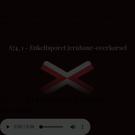
Tavlen advarer om, at jernbaneoverkørslen er bevogtet. Husk, det
er ingen garanti for, at der ikke kan komme tog. Bommene og
signalet kan svigte, flyt foden til bremsen, og se i begge retninger.
Vær særlig opmærksom på vejens forløb.
A74_1 - Enkeltsporet jernbane-overkørsel
A74_1 - Enkeltsporet jernbane-
overkørsel