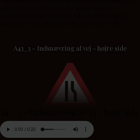
Tavlen advarer om, at vognbanen i venstre side indsnævres. Kig
på kørebanen, hvis Linjen er slettet, gælder reglen for
sammenfletning, hvis Linjen er ført helt frem, gælder reglen om
vognbaneskift. Vær særlig opmærksom på vejens forløb.
A43_3 - Indsnævring af vej - højre side
A43_3 - Indsnævring af vej - højre side