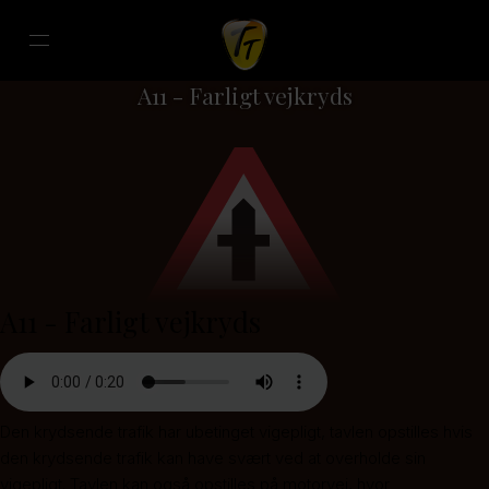
A11 - Farligt vejkryds
A11 - Farligt vejkryds
Den krydsende trafik har ubetinget vigepligt, tavlen opstilles hvis
den krydsende trafik kan have svært ved at overholde sin
vigepligt. Tavlen kan også opstilles på motorvej, hvor