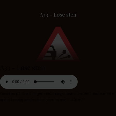
A33 - Løse sten
A33 - Løse sten
Opstilles på strækninger med mange løse sten. Ved møde med et
andet køretøj sættes hastigheden ned til 40km/t.