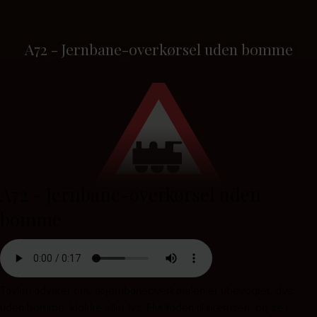
A72 - Jernbane-overkørsel uden bomme
A72 - Jernbane-overkørsel uden
bomme
Tavlen advarer om, at jernbaneoverkørslen er ubevogtet, dvs.
uden bomme, klokke eller lys. Flyt foden til bremsen, og se i