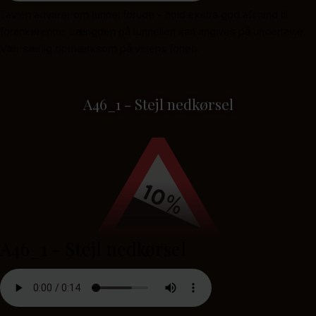
Tavlen advarer om tunnel forude - hold ekstra god afstand til
forankørende. Længden på tunnellen kan angives på undertavle.
Vær særlig opmærksom på vejens forløb.
A46_1 - Stejl nedkørsel
A46_1 - Stejl nedkørsel