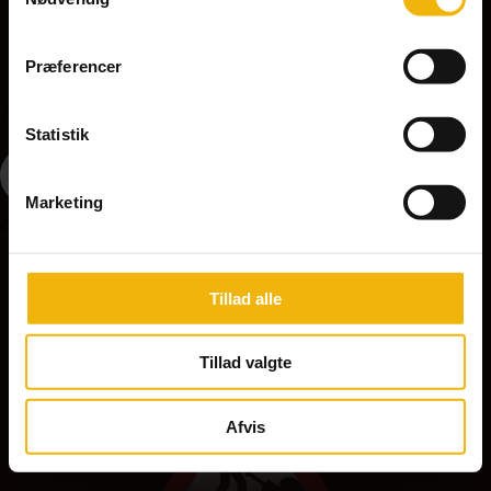
Præferencer
A37 - Ujævn vej
Statistik
Marketing
Opstilles på strækninger med ujævn vej, nedsæt hastigheden.
Tillad alle
A39 - Vejarbejde
Tillad valgte
Afvis