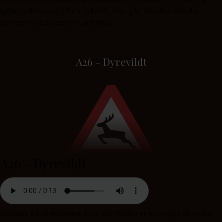
rytter befinder sig på en cykelsti, eller går i rabatten kan du
fortsætte med uændret hastighed.
A26 - Dyrevildt
A26 - Dyrevildt
Opstilles på strækninger, hvor der forekommer meget dyrevildt