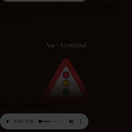
Tavlen kan opstilles når en strækning med ensrettet færdsel
ophøre, efter motorvej ophører. Vær særlig opmærksom på
vejens forløb.
A19 - Lyssignal
A19 - Lyssignal