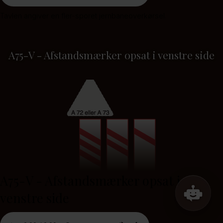
Tavlen angiver en fler-sporet jernbaneoverkørsel.
A75-V - Afstandsmærker opsat i venstre side
A75-V - Afstandsmærker opsat i
venstre side