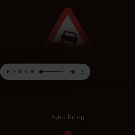
A35 - Farlig rabat
Opstilles på strækninger med blød rabat eller høj kant. Pas på med
at køre ud i rabatten du kan synke i.
A36 - Bump