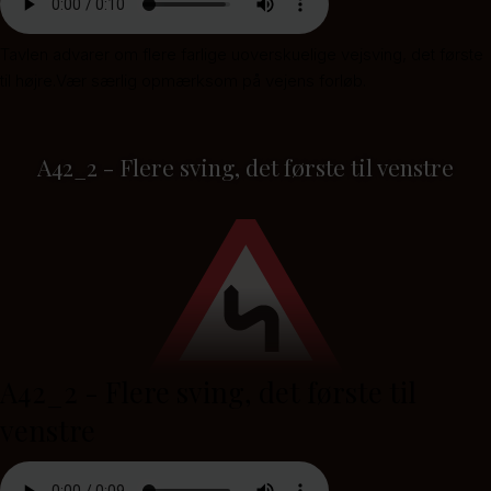
Tavlen advarer om flere farlige uoverskuelige vejsving, det første
til højre.Vær særlig opmærksom på vejens forløb.
A42_2 - Flere sving, det første til venstre
A42_2 - Flere sving, det første til
venstre