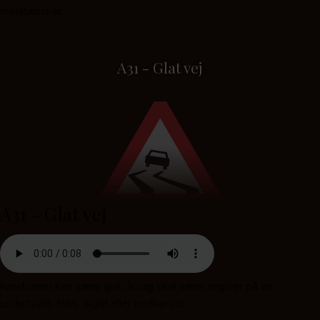
mejetærsker.
A31 - Glat vej
A31 - Glat vej
Kørebanen kan være glat, årsag skal være angiver på en
undertavle, feks. isglat eller jordkørsel.