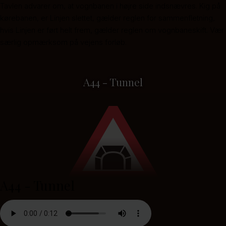
Tavlen advarer om, at vognbanen i højre side indsnævres. Kig på
kørebanen, er Linjen slettet, gælder reglen for sammenfletning,
hvis Linjen er ført helt frem, gælder reglen om vognbaneskift. Vær
særlig opmærksom på vejens forløb.
A44 - Tunnel
A44 - Tunnel