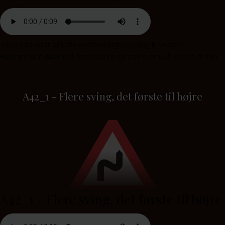
Tavlen advarer om et uoverskueligt vejsving til venstre.
Hastigheden skal ned. Vær særlig opmærksom på vejens forløb.
A42_1 - Flere sving, det første til højre
A42_1 - Flere sving, det første til højre