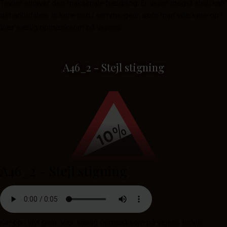
Tavlen angiver den maksimale hældning. Er vejen meget stejl, kan
det anbefales, at køre ned i samme gear, som man ville køre op i.
Vær særlig opmærksom på vejens.
A46_2 - Stejl stigning
A46_2 - Stejl stigning
Kør op i lavt gear. Vær særlig opmærksom på vejens forløb.