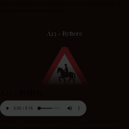
skoler og børnehaver. Hastigheden skal ned. Vær også særlig
opmærksom på evt. skolepatruljer.
A23 - Ryttere
A23 - Ryttere
Opstilles på strækninger med mange ryttere. Sæt hastigheden
ned, hold god afstand, og brug aldrig hornsignal. Hvis hest og