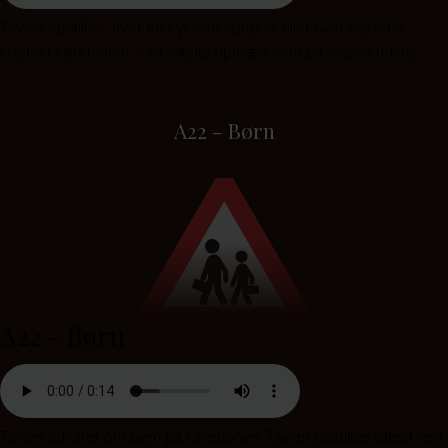
Tavlen opstilles, hvor en cykelsti ophører eller hvor cyklister
krydser kørebanen. Vær særlig opmærksom på vejens udstyr.
A22 - Børn
A22 - Børn
Tavlen advarer om børn på kørebanen. Tavlen opstilles oftest ved