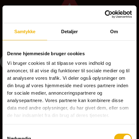
Samtykke
Detaljer
Om
A36 - Bump
Denne hjemmeside bruger cookies
Vi bruger cookies til at tilpasse vores indhold og
annoncer, til at vise dig funktioner til sociale medier og til
Opstilles på strækninger med feks. fartdæmpende
at analysere vores trafik. Vi deler også oplysninger om
foranstaltninger, bump kan være farlige ved for høj hastighed.
din brug af vores hjemmeside med vores partnere inden
for sociale medier, annonceringspartnere og
analysepartnere. Vores partnere kan kombinere disse
A37 - Ujævn vej
data med andre oplysninger, du har givet dem, eller som
de har indsamlet fra din brug af deres tjenester.
Samtykkevalg
Nødvendig