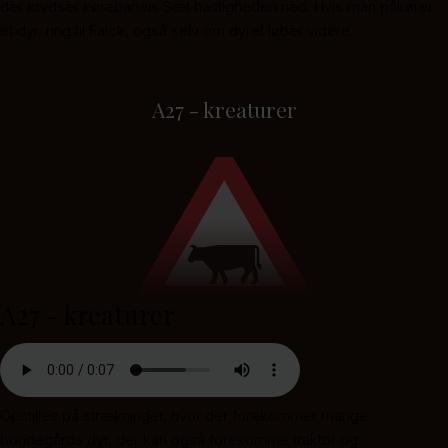
der krydser kørebanen. Sæt hastigheden ned. Hvis man påkører
et dyr, ring til Falck, også selv om dyret løber videre.
A27 - kreaturer
A27 - kreaturer
Opstilles på strækninger, hvor der forekommer mange
bondegårds dyr, der kan også forekomme traktor og