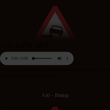
A35 - Farlig rabat
Opstilles på strækninger med blød rabat eller høj kant. Pas på med
at køre ud i rabatten du kan synke i.
A36 - Bump