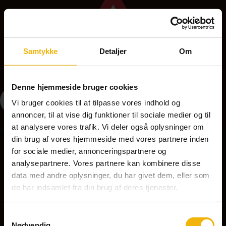
Samtykke
Detaljer
Om
A36 - Bump
Denne hjemmeside bruger cookies
Vi bruger cookies til at tilpasse vores indhold og
annoncer, til at vise dig funktioner til sociale medier og til
Opstilles på strækninger med feks. fartdæmpende
at analysere vores trafik. Vi deler også oplysninger om
foranstaltninger, bump kan være farlige ved for høj hastighed.
din brug af vores hjemmeside med vores partnere inden
for sociale medier, annonceringspartnere og
analysepartnere. Vores partnere kan kombinere disse
A37 - Ujævn vej
data med andre oplysninger, du har givet dem, eller som
de har indsamlet fra din brug af deres tjenester.
Samtykkevalg
Nødvendig