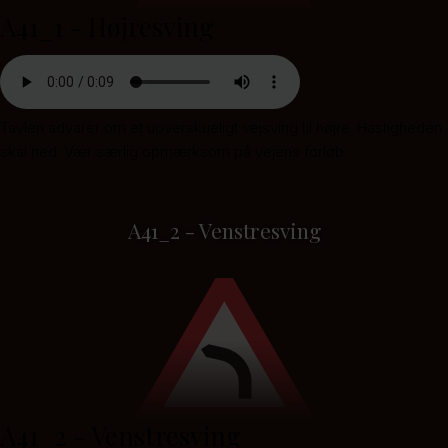
A41_1 - Højresving
Tavlen advarer om et uoverskueligt vejsving til højre. Hastigheden
skal ned. Vær særlig opmærksom på vejens forløb.
A41_2 - Venstresving
A41_2 - Venstresving