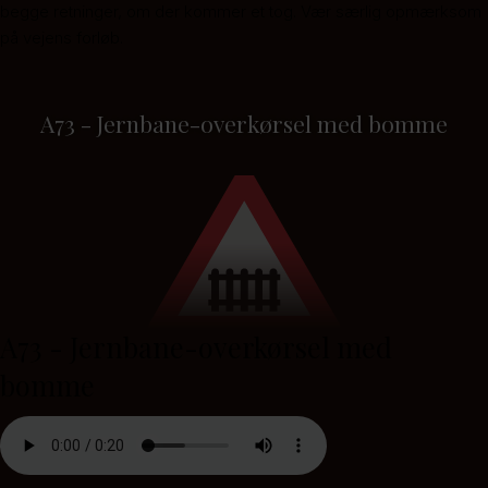
begge retninger, om der kommer et tog. Vær særlig opmærksom
på vejens forløb.
A73 - Jernbane-overkørsel med bomme
A73 - Jernbane-overkørsel med
bomme