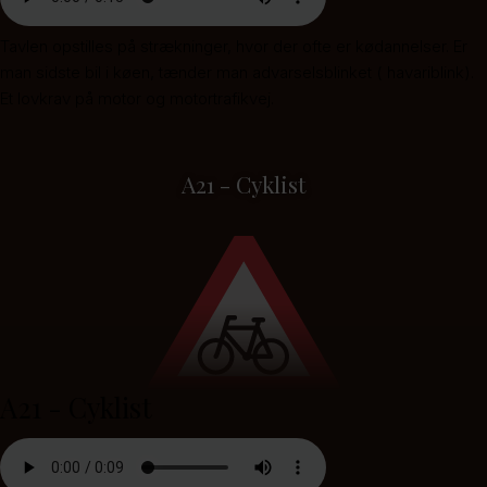
Tavlen opstilles på strækninger, hvor der ofte er kødannelser. Er
man sidste bil i køen, tænder man advarselsblinket ( havariblink).
Et lovkrav på motor og motortrafikvej.
A21 - Cyklist
A21 - Cyklist