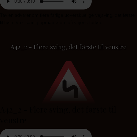
Tavlen advarer om flere farlige uoverskuelige vejsving, det første
til højre.Vær særlig opmærksom på vejens forløb.
A42_2 - Flere sving, det første til venstre
A42_2 - Flere sving, det første til
venstre