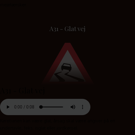
mejetærsker.
A31 - Glat vej
A31 - Glat vej
Kørebanen kan være glat, årsag skal være angiver på en
undertavle, feks. isglat eller jordkørsel.