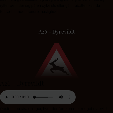
rytter befinder sig på en cykelsti, eller går i rabatten kan du
fortsætte med uændret hastighed.
A26 - Dyrevildt
A26 - Dyrevildt
Opstilles på strækninger, hvor der forekommer meget dyrevildt