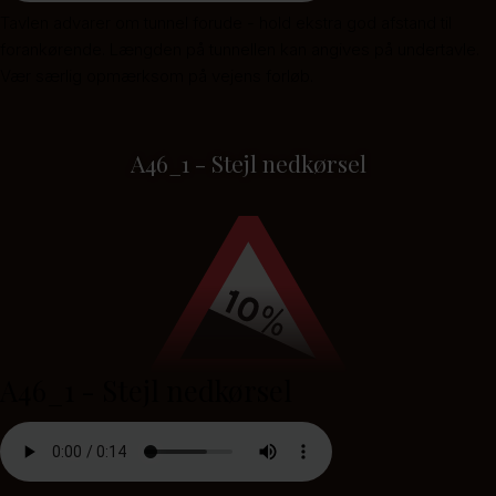
Tavlen advarer om tunnel forude - hold ekstra god afstand til
forankørende. Længden på tunnellen kan angives på undertavle.
Vær særlig opmærksom på vejens forløb.
A46_1 - Stejl nedkørsel
A46_1 - Stejl nedkørsel