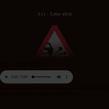
A33 - Løse sten
A33 - Løse sten
Opstilles på strækninger med mange løse sten. Ved møde med et
andet køretøj sættes hastigheden ned til 40km/t.