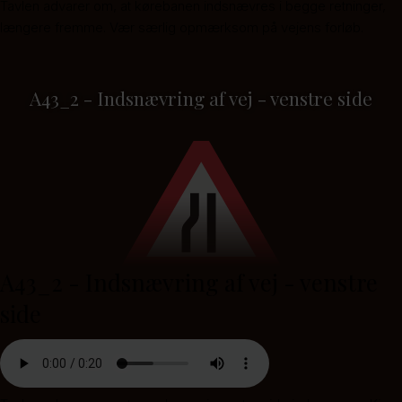
Tavlen advarer om, at kørebanen indsnævres i begge retninger,
længere fremme. Vær særlig opmærksom på vejens forløb.
A43_2 - Indsnævring af vej - venstre side
A43_2 - Indsnævring af vej - venstre
side