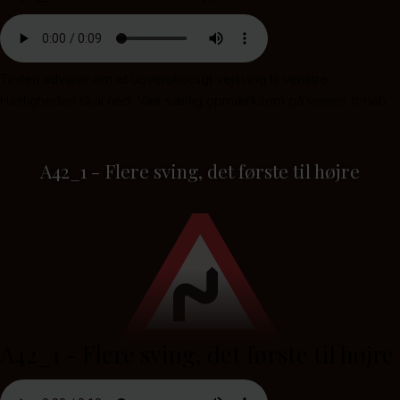
Tavlen advarer om et uoverskueligt vejsving til venstre.
Hastigheden skal ned. Vær særlig opmærksom på vejens forløb.
A42_1 - Flere sving, det første til højre
A42_1 - Flere sving, det første til højre