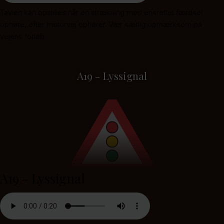
Tavlen kan opstilles når en strækning med ensrettet færdsel
ophøre, efter motorvej ophører. Vær særlig opmærksom på
vejens forløb.
A19 - Lyssignal
A19 - Lyssignal