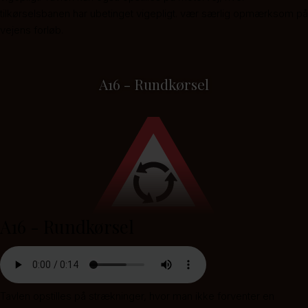
tilkørselsbanen har ubetinget vigepligt. vær særlig opmærksom på
vejens forløb.
A16 - Rundkørsel
A16 - Rundkørsel
Tavlen opstilles på strækninger, hvor man ikke forventer en