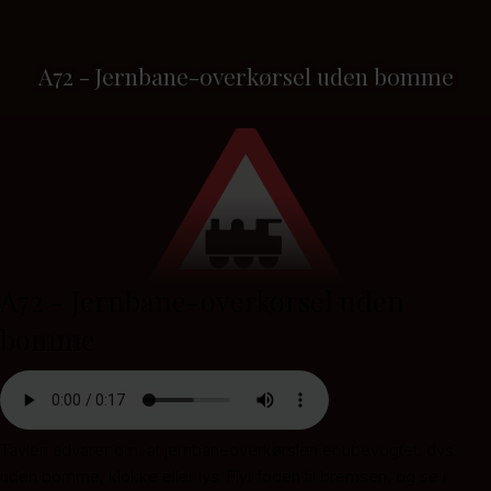
A72 - Jernbane-overkørsel uden bomme
A72 - Jernbane-overkørsel uden
bomme
Tavlen advarer om, at jernbaneoverkørslen er ubevogtet, dvs.
uden bomme, klokke eller lys. Flyt foden til bremsen, og se i