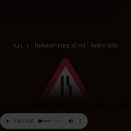
Tavlen advarer om, at vognbanen i venstre side indsnævres. Kig
på kørebanen, hvis Linjen er slettet, gælder reglen for
sammenfletning, hvis Linjen er ført helt frem, gælder reglen om
vognbaneskift. Vær særlig opmærksom på vejens forløb.
A43_3 - Indsnævring af vej - højre side
A43_3 - Indsnævring af vej - højre side