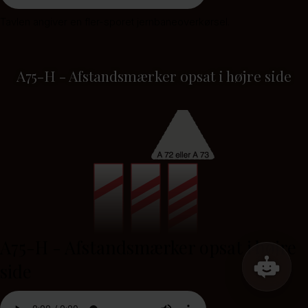
Tavlen angiver en fler-sporet jernbaneoverkørsel.
A75-H - Afstandsmærker opsat i højre side
A75-H - Afstandsmærker opsat i højre
side