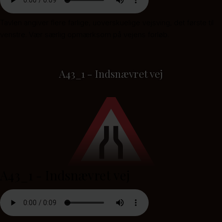
Tavlen angiver flere farlige, uoverskuelige vejsving, det første til
venstre. Vær særlig opmærksom på vejens forløb.
A43_1 - Indsnævret vej
A43_1 - Indsnævret vej