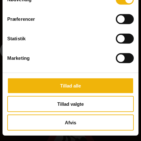
Præferencer
A37 - Ujævn vej
Statistik
Marketing
Opstilles på strækninger med ujævn vej, nedsæt hastigheden.
Tillad alle
A39 - Vejarbejde
Tillad valgte
Afvis