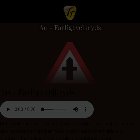
A11 - Farligt vejkryds
A11 - Farligt vejkryds
Den krydsende trafik har ubetinget vigepligt, tavlen opstilles hvis
den krydsende trafik kan have svært ved at overholde sin
vigepligt. Tavlen kan også opstilles på motorvej, hvor