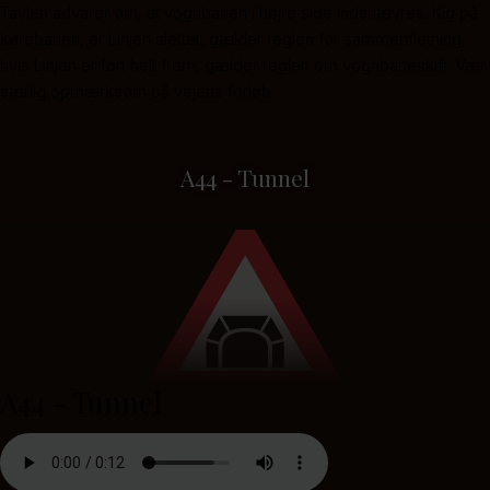
Tavlen advarer om, at vognbanen i højre side indsnævres. Kig på
kørebanen, er Linjen slettet, gælder reglen for sammenfletning,
hvis Linjen er ført helt frem, gælder reglen om vognbaneskift. Vær
særlig opmærksom på vejens forløb.
A44 - Tunnel
A44 - Tunnel