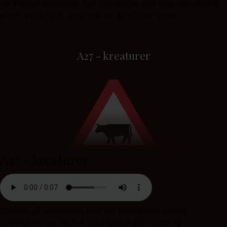
der krydser kørebanen. Sæt hastigheden ned. Hvis man påkører
et dyr, ring til Falck, også selv om dyret løber videre.
A27 - kreaturer
A27 - kreaturer
Opstilles på strækninger, hvor der forekommer mange
bondegårds dyr, der kan også forekomme traktor og