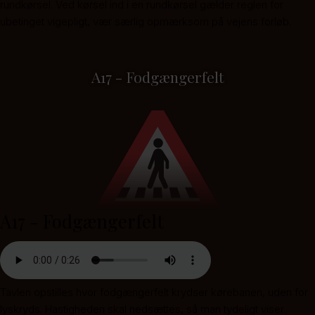
rundkørsel. Ved kørsel ind i en rundkørsel gælder reglen for
ubetinget vigepligt, vær særlig opmærksom på vejens forløb.
A17 - Fodgængerfelt
A17 - Fodgængerfelt
Tavlen opstilles hvor fodgængerfelt krydser kørebanen, uden for
lyskryds. Hastigheden skal nedsættes, så man tydeligt viser