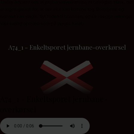
Tavlen advarer om, at jernbaneoverkørslen er bevogtet. Husk, det
er ingen garanti for, at der ikke kan komme tog. Bommene og
signalet kan svigte, flyt foden til bremsen, og se i begge retninger.
Vær særlig opmærksom på vejens forløb.
A74_1 - Enkeltsporet jernbane-overkørsel
A74_1 - Enkeltsporet jernbane-
overkørsel