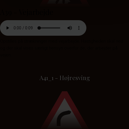
A39 - Vejarbejde
Opstilles på strækninger med vejarbejde. Hastigheden skal ned
og der skal vises særligt hensyn overfor de, der arbejder på
vejen.
A41_1 - Højresving