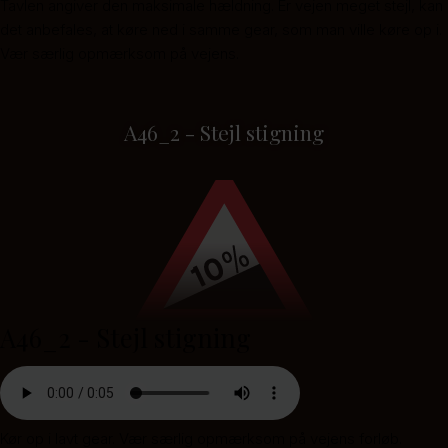
Tavlen angiver den maksimale hældning. Er vejen meget stejl, kan
det anbefales, at køre ned i samme gear, som man ville køre op i.
Vær særlig opmærksom på vejens.
A46_2 - Stejl stigning
A46_2 - Stejl stigning
Kør op i lavt gear. Vær særlig opmærksom på vejens forløb.