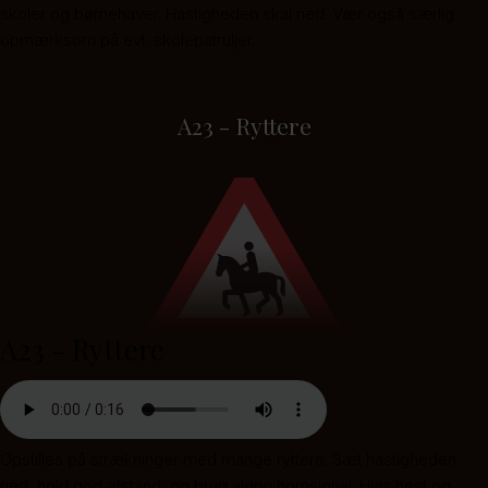
skoler og børnehaver. Hastigheden skal ned. Vær også særlig
opmærksom på evt. skolepatruljer.
A23 - Ryttere
A23 - Ryttere
Opstilles på strækninger med mange ryttere. Sæt hastigheden
ned, hold god afstand, og brug aldrig hornsignal. Hvis hest og