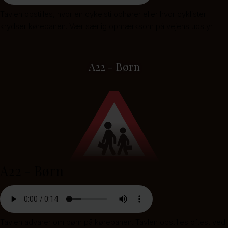
Tavlen opstilles, hvor en cykelsti ophører eller hvor cyklister
krydser kørebanen. Vær særlig opmærksom på vejens udstyr.
A22 - Børn
A22 - Børn
Tavlen advarer om børn på kørebanen. Tavlen opstilles oftest ved