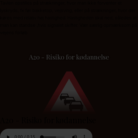
Tavlen opstilles på strækninger, hvor man ikke forventer et
lyskryds, fx før bakketop, vejsving, eller på strækninger, hvor der
køres med relativ høj hastighed. Hastigheden skal ned, således at
man kan standse ,hvis signalet skifter. Vær særlig opmærksom på
vejens forløb.
A20 - Risiko for kødannelse
A20 - Risiko for kødannelse