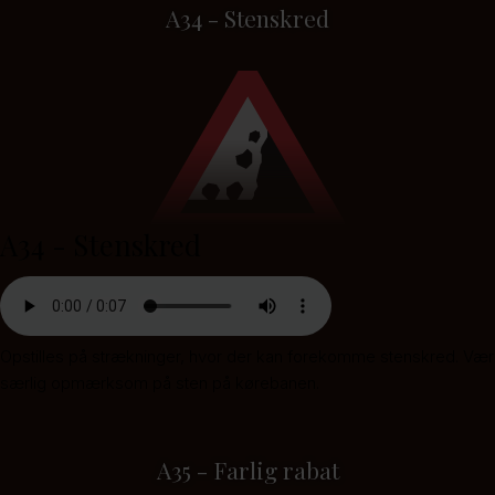
A34 - Stenskred
A34 - Stenskred
Opstilles på strækninger, hvor der kan forekomme stenskred. Vær
særlig opmærksom på sten på kørebanen.
A35 - Farlig rabat