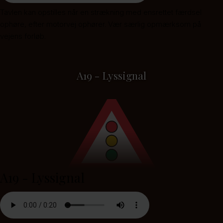
Tavlen kan opstilles når en strækning med ensrettet færdsel
ophøre, efter motorvej ophører. Vær særlig opmærksom på
vejens forløb.
A19 - Lyssignal
A19 - Lyssignal