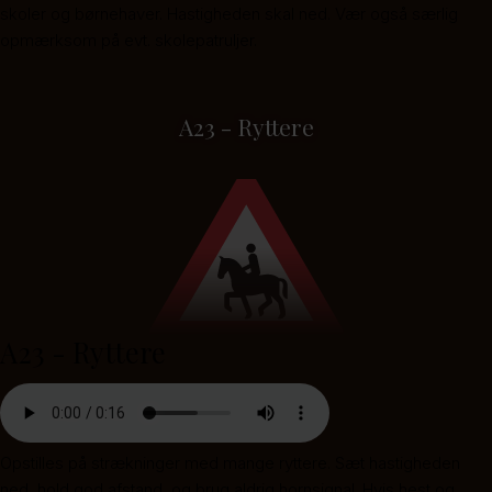
skoler og børnehaver. Hastigheden skal ned. Vær også særlig
opmærksom på evt. skolepatruljer.
A23 - Ryttere
A23 - Ryttere
Opstilles på strækninger med mange ryttere. Sæt hastigheden
ned, hold god afstand, og brug aldrig hornsignal. Hvis hest og