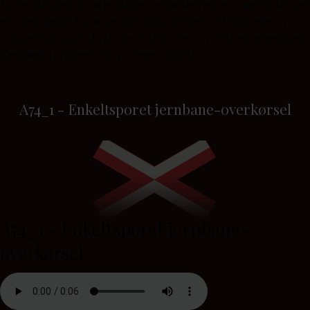
Tavlen advarer om, at jernbaneoverkørslen er bevogtet. Husk, det
er ingen garanti for, at der ikke kan komme tog. Bommene og
signalet kan svigte, flyt foden til bremsen, og se i begge retninger.
Vær særlig opmærksom på vejens forløb.
A74_1 - Enkeltsporet jernbane-overkørsel
A74_1 - Enkeltsporet jernbane-
overkørsel