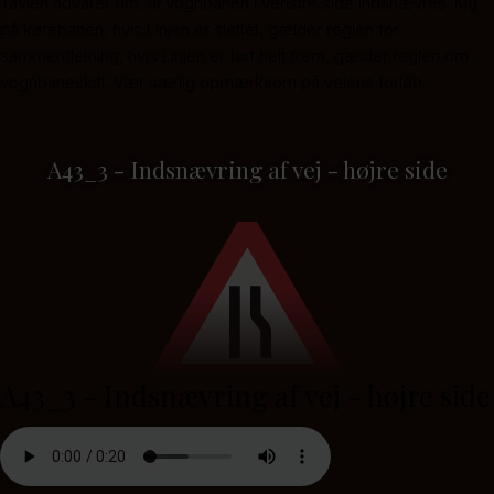
Tavlen advarer om, at vognbanen i venstre side indsnævres. Kig
på kørebanen, hvis Linjen er slettet, gælder reglen for
sammenfletning, hvis Linjen er ført helt frem, gælder reglen om
vognbaneskift. Vær særlig opmærksom på vejens forløb.
A43_3 - Indsnævring af vej - højre side
A43_3 - Indsnævring af vej - højre side