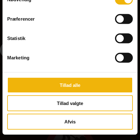
Præferencer
A37 - Ujævn vej
Statistik
Marketing
Opstilles på strækninger med ujævn vej, nedsæt hastigheden.
Tillad alle
A39 - Vejarbejde
Tillad valgte
Afvis