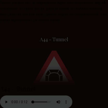
Tavlen advarer om, at vognbanen i højre side indsnævres. Kig på
kørebanen, er Linjen slettet, gælder reglen for sammenfletning,
hvis Linjen er ført helt frem, gælder reglen om vognbaneskift. Vær
særlig opmærksom på vejens forløb.
A44 - Tunnel
A44 - Tunnel