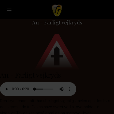
A11 - Farligt vejkryds
A11 - Farligt vejkryds
Den krydsende trafik har ubetinget vigepligt, tavlen opstilles hvis
den krydsende trafik kan have svært ved at overholde sin
vigepligt. Tavlen kan også opstilles på motorvej, hvor