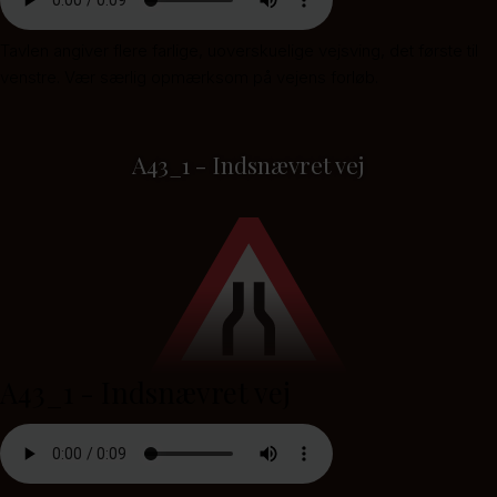
Tavlen angiver flere farlige, uoverskuelige vejsving, det første til
venstre. Vær særlig opmærksom på vejens forløb.
A43_1 - Indsnævret vej
A43_1 - Indsnævret vej