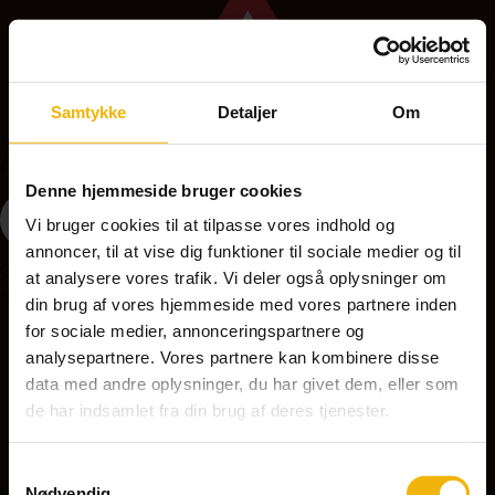
Samtykke
Detaljer
Om
A36 - Bump
Denne hjemmeside bruger cookies
Vi bruger cookies til at tilpasse vores indhold og
annoncer, til at vise dig funktioner til sociale medier og til
Opstilles på strækninger med feks. fartdæmpende
at analysere vores trafik. Vi deler også oplysninger om
foranstaltninger, bump kan være farlige ved for høj hastighed.
din brug af vores hjemmeside med vores partnere inden
for sociale medier, annonceringspartnere og
analysepartnere. Vores partnere kan kombinere disse
A37 - Ujævn vej
data med andre oplysninger, du har givet dem, eller som
de har indsamlet fra din brug af deres tjenester.
Samtykkevalg
Nødvendig