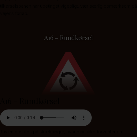
tilkørselsbanen har ubetinget vigepligt. vær særlig opmærksom på
vejens forløb.
A16 - Rundkørsel
A16 - Rundkørsel
Tavlen opstilles på strækninger, hvor man ikke forventer en