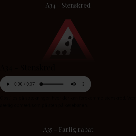
A34 - Stenskred
A34 - Stenskred
Opstilles på strækninger, hvor der kan forekomme stenskred. Vær
særlig opmærksom på sten på kørebanen.
A35 - Farlig rabat