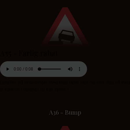
A35 - Farlig rabat
Opstilles på strækninger med blød rabat eller høj kant. Pas på med
at køre ud i rabatten du kan synke i.
A36 - Bump