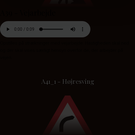
A39 - Vejarbejde
Opstilles på strækninger med vejarbejde. Hastigheden skal ned
og der skal vises særligt hensyn overfor de, der arbejder på
vejen.
A41_1 - Højresving