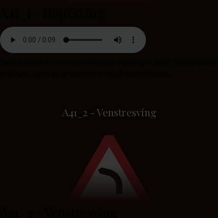
A41_1 - Højresving
Tavlen advarer om et uoverskueligt vejsving til højre. Hastigheden
skal ned. Vær særlig opmærksom på vejens forløb.
A41_2 - Venstresving
A41_2 - Venstresving