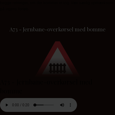
begge retninger, om der kommer et tog. Vær særlig opmærksom
på vejens forløb.
A73 - Jernbane-overkørsel med bomme
A73 - Jernbane-overkørsel med
bomme