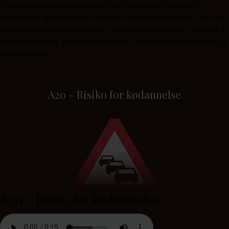
Tavlen opstilles på strækninger, hvor man ikke forventer et
lyskryds, fx før bakketop, vejsving, eller på strækninger, hvor der
køres med relativ høj hastighed. Hastigheden skal ned, således at
man kan standse ,hvis signalet skifter. Vær særlig opmærksom på
vejens forløb.
A20 - Risiko for kødannelse
A20 - Risiko for kødannelse