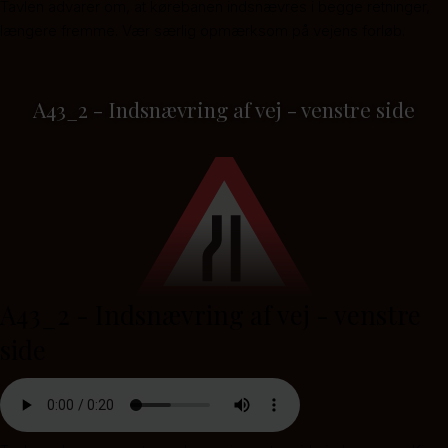
Tavlen advarer om, at kørebanen indsnævres i begge retninger,
længere fremme. Vær særlig opmærksom på vejens forløb.
A43_2 - Indsnævring af vej - venstre side
A43_2 - Indsnævring af vej - venstre
side