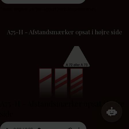
Tavlen angiver en fler-sporet jernbaneoverkørsel.
A75-H - Afstandsmærker opsat i højre side
A75-H - Afstandsmærker opsat i højre
side