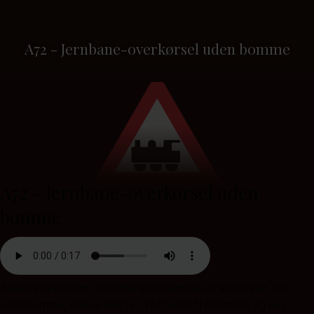
A72 - Jernbane-overkørsel uden bomme
A72 - Jernbane-overkørsel uden
bomme
Tavlen advarer om, at jernbaneoverkørslen er ubevogtet, dvs.
uden bomme, klokke eller lys. Flyt foden til bremsen, og se i