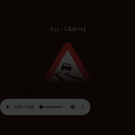
mejetærsker.
A31 - Glat vej
A31 - Glat vej
Kørebanen kan være glat, årsag skal være angiver på en
undertavle, feks. isglat eller jordkørsel.