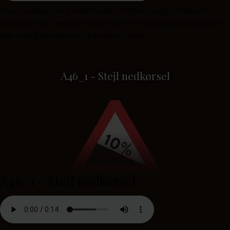
Tavlen advarer om tunnel forude - hold ekstra god afstand til
forankørende. Længden på tunnellen kan angives på undertavle.
Vær særlig opmærksom på vejens forløb.
A46_1 - Stejl nedkørsel
A46_1 - Stejl nedkørsel