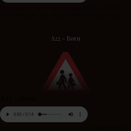
Tavlen opstilles, hvor en cykelsti ophører eller hvor cyklister
krydser kørebanen. Vær særlig opmærksom på vejens udstyr.
A22 - Børn
A22 - Børn
Tavlen advarer om børn på kørebanen. Tavlen opstilles oftest ved