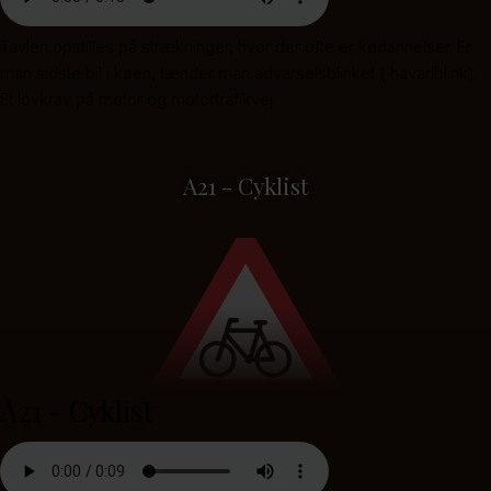
Tavlen opstilles på strækninger, hvor der ofte er kødannelser. Er
man sidste bil i køen, tænder man advarselsblinket ( havariblink).
Et lovkrav på motor og motortrafikvej.
A21 - Cyklist
A21 - Cyklist