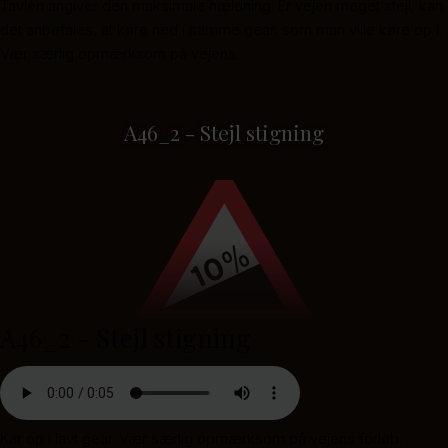
Tavlen angiver den maksimale hældning. Er vejen meget stejl, kan
det anbefales, at køre ned i samme gear, som man ville køre op i.
Vær særlig opmærksom på vejens.
A46_2 - Stejl stigning
A46_2 - Stejl stigning
Kør op i lavt gear. Vær særlig opmærksom på vejens forløb.