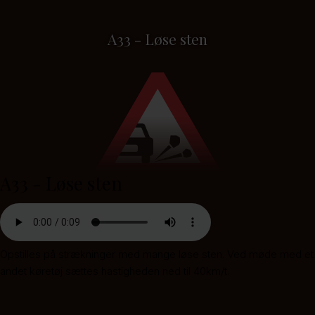
A33 - Løse sten
A33 - Løse sten
Opstilles på strækninger med mange løse sten. Ved møde med et
andet køretøj sættes hastigheden ned til 40km/t.