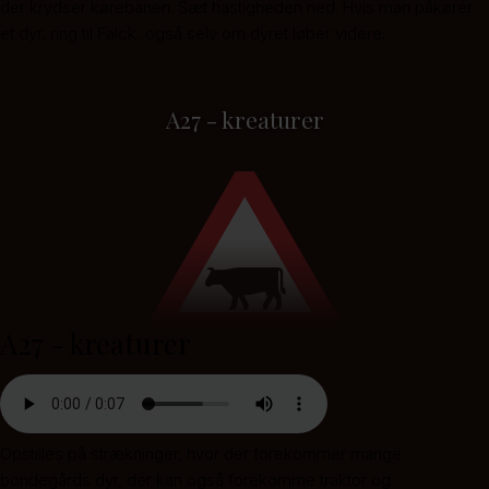
der krydser kørebanen. Sæt hastigheden ned. Hvis man påkører
et dyr, ring til Falck, også selv om dyret løber videre.
A27 - kreaturer
A27 - kreaturer
Opstilles på strækninger, hvor der forekommer mange
bondegårds dyr, der kan også forekomme traktor og