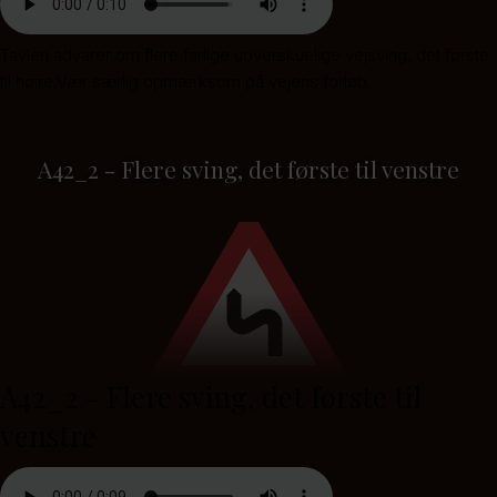
Tavlen advarer om flere farlige uoverskuelige vejsving, det første
til højre.Vær særlig opmærksom på vejens forløb.
A42_2 - Flere sving, det første til venstre
A42_2 - Flere sving, det første til
venstre