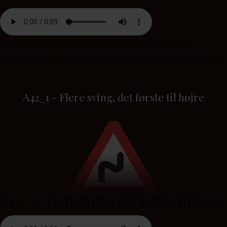
Tavlen advarer om et uoverskueligt vejsving til venstre.
Hastigheden skal ned. Vær særlig opmærksom på vejens forløb.
A42_1 - Flere sving, det første til højre
A42_1 - Flere sving, det første til højre