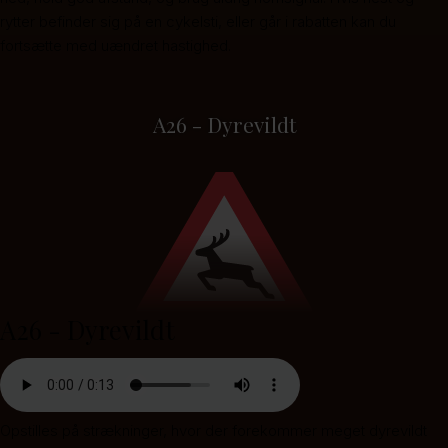
rytter befinder sig på en cykelsti, eller går i rabatten kan du
fortsætte med uændret hastighed.
A26 - Dyrevildt
A26 - Dyrevildt
Opstilles på strækninger, hvor der forekommer meget dyrevildt