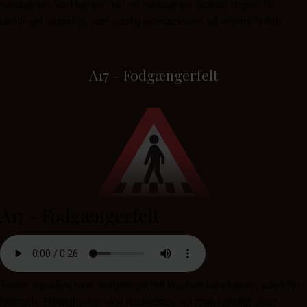
rundkørsel. Ved kørsel ind i en rundkørsel gælder reglen for
ubetinget vigepligt, vær særlig opmærksom på vejens forløb.
A17 - Fodgængerfelt
A17 - Fodgængerfelt
Tavlen opstilles hvor fodgængerfelt krydser kørebanen, uden for
lyskryds. Hastigheden skal nedsættes, så man tydeligt viser