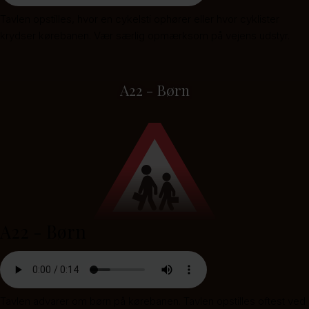
Tavlen opstilles, hvor en cykelsti ophører eller hvor cyklister
krydser kørebanen. Vær særlig opmærksom på vejens udstyr.
A22 - Børn
A22 - Børn
Tavlen advarer om børn på kørebanen. Tavlen opstilles oftest ved