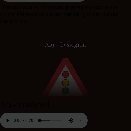
Tavlen kan opstilles når en strækning med ensrettet færdsel
ophøre, efter motorvej ophører. Vær særlig opmærksom på
vejens forløb.
A19 - Lyssignal
A19 - Lyssignal