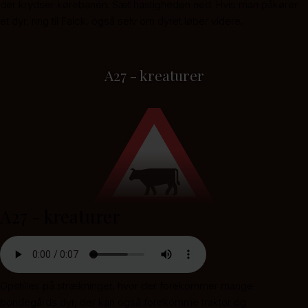
der krydser kørebanen. Sæt hastigheden ned. Hvis man påkører
et dyr, ring til Falck, også selv om dyret løber videre.
A27 - kreaturer
A27 - kreaturer
Opstilles på strækninger, hvor der forekommer mange
bondegårds dyr, der kan også forekomme traktor og