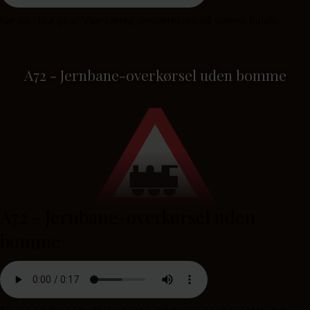
Kør op i lavt gear. Vær særlig opmærksom på vejens forløb.
A72 - Jernbane-overkørsel uden bomme
A72 - Jernbane-overkørsel uden
bomme