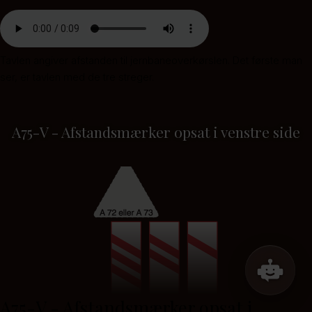
Tavlen angiver afstanden til jernbaneoverkørslen. Det første man
ser, er tavlen med de tre streger.
A75-V - Afstandsmærker opsat i venstre side
A75-V - Afstandsmærker opsat i