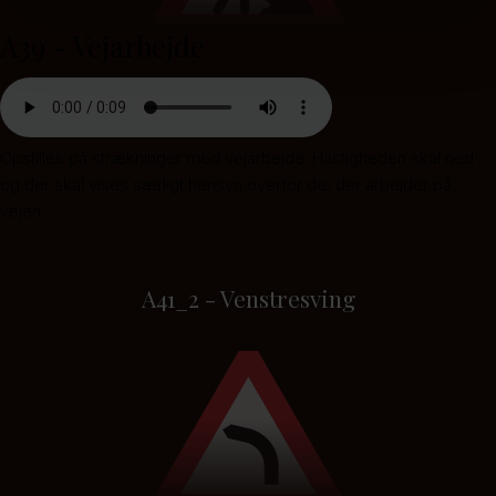
A39 - Vejarbejde
Opstilles på strækninger med vejarbejde. Hastigheden skal ned
og der skal vises særligt hensyn overfor de, der arbejder på
vejen.
A41_2 - Venstresving