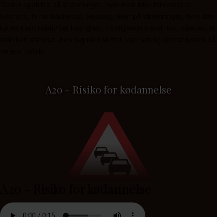
Tavlen opstilles på strækninger, hvor man ikke forventer et
lyskryds, fx før bakketop, vejsving, eller på strækninger, hvor der
køres med relativ høj hastighed. Hastigheden skal ned, således at
man kan standse ,hvis signalet skifter. Vær særlig opmærksom på
vejens forløb.
A20 - Risiko for kødannelse
A20 - Risiko for kødannelse