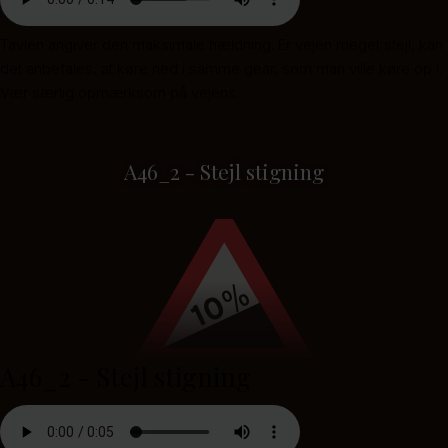
Tavlen angiver den maksimale hældning. Er vejen meget stejl, kan
det anbefales, at køre ned i samme gear, som man ville køre op i.
Vær særlig opmærksom på vejens.
A46_2 - Stejl stigning
A46_2 - Stejl stigning