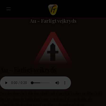
A11 - Farligt vejkryds
A11 - Farligt vejkryds
Den krydsende trafik har ubetinget vigepligt, tavlen opstilles hvis
den krydsende trafik kan have svært ved at overholde sin
vigepligt. Tavlen kan også opstilles på motorvej, hvor