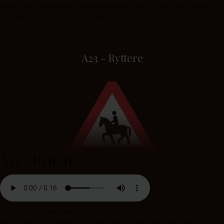
skoler og børnehaver. Hastigheden skal ned. Vær også særlig
opmærksom på evt. skolepatruljer.
A23 - Ryttere
A23 - Ryttere
Opstilles på strækninger med mange ryttere. Sæt hastigheden
ned, hold god afstand, og brug aldrig hornsignal. Hvis hest og