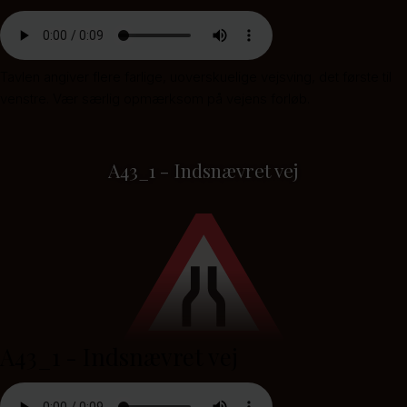
Tavlen angiver flere farlige, uoverskuelige vejsving, det første til
venstre. Vær særlig opmærksom på vejens forløb.
A43_1 - Indsnævret vej
A43_1 - Indsnævret vej