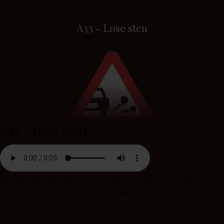
A33 - Løse sten
A33 - Løse sten
Opstilles på strækninger med mange løse sten. Ved møde med et
andet køretøj sættes hastigheden ned til 40km/t.