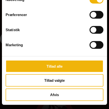
Præferencer
A37 - Ujævn vej
Statistik
Marketing
Opstilles på strækninger med ujævn vej, nedsæt hastigheden.
Tillad alle
A39 - Vejarbejde
Tillad valgte
Afvis