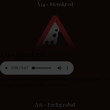
A34 - Stenskred
A34 - Stenskred
Opstilles på strækninger, hvor der kan forekomme stenskred. Vær
særlig opmærksom på sten på kørebanen.
A35 - Farlig rabat