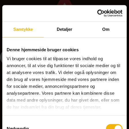
Samtykke
Detaljer
Om
A36 - Bump
Denne hjemmeside bruger cookies
Vi bruger cookies til at tilpasse vores indhold og
annoncer, til at vise dig funktioner til sociale medier og til
Opstilles på strækninger med feks. fartdæmpende
at analysere vores trafik. Vi deler også oplysninger om
foranstaltninger, bump kan være farlige ved for høj hastighed.
din brug af vores hjemmeside med vores partnere inden
for sociale medier, annonceringspartnere og
analysepartnere. Vores partnere kan kombinere disse
A37 - Ujævn vej
data med andre oplysninger, du har givet dem, eller som
de har indsamlet fra din brug af deres tjenester.
Samtykkevalg
Nødvendig