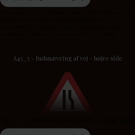
Tavlen advarer om, at vognbanen i venstre side indsnævres. Kig
på kørebanen, hvis Linjen er slettet, gælder reglen for
sammenfletning, hvis Linjen er ført helt frem, gælder reglen om
vognbaneskift. Vær særlig opmærksom på vejens forløb.
A43_3 - Indsnævring af vej - højre side
A43_3 - Indsnævring af vej - højre side