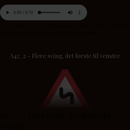
Tavlen advarer om flere farlige uoverskuelige vejsving, det første
til højre.Vær særlig opmærksom på vejens forløb.
A42_2 - Flere sving, det første til venstre
A42_2 - Flere sving, det første til
venstre