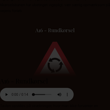
tilkørselsbanen har ubetinget vigepligt. vær særlig opmærksom på
vejens forløb.
A16 - Rundkørsel
A16 - Rundkørsel
Tavlen opstilles på strækninger, hvor man ikke forventer en