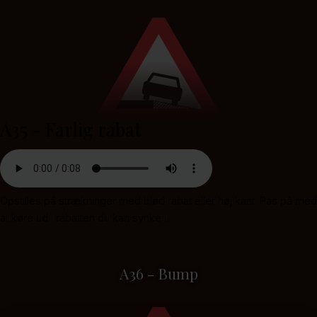
A35 - Farlig rabat
Opstilles på strækninger med blød rabat eller høj kant. Pas på med
at køre ud i rabatten du kan synke i.
A36 - Bump