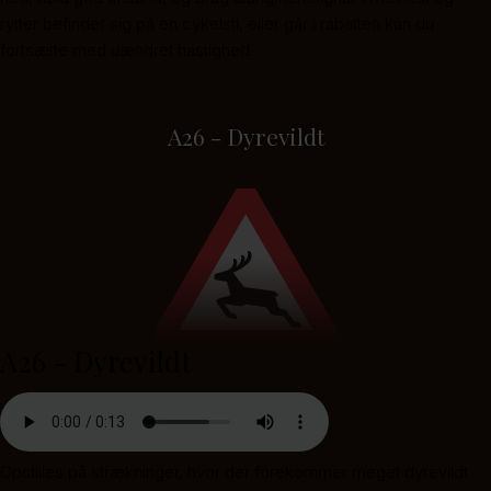
rytter befinder sig på en cykelsti, eller går i rabatten kan du
fortsætte med uændret hastighed.
A26 - Dyrevildt
A26 - Dyrevildt
Opstilles på strækninger, hvor der forekommer meget dyrevildt