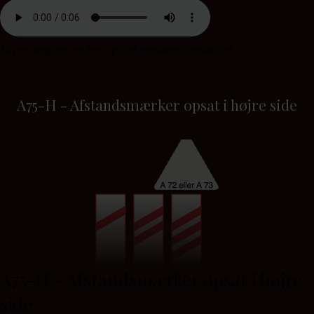
Tavlen angiver en fler-sporet jernbaneoverkørsel.
A75-H - Afstandsmærker opsat i højre side
A75-H - Afstandsmærker opsat i højre
side