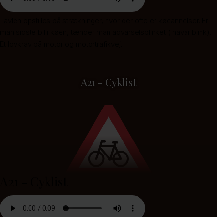
Tavlen opstilles på strækninger, hvor der ofte er kødannelser. Er
man sidste bil i køen, tænder man advarselsblinket ( havariblink).
Et lovkrav på motor og motortrafikvej.
A21 - Cyklist
A21 - Cyklist