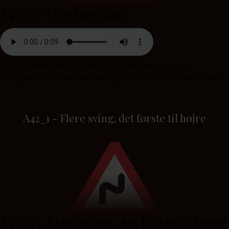
A41_2 - Venstresving
Tavlen advarer om et uoverskueligt vejsving til venstre.
Hastigheden skal ned. Vær særlig opmærksom på vejens forløb.
A42_1 - Flere sving, det første til højre
A42_1 - Flere sving, det første til højre