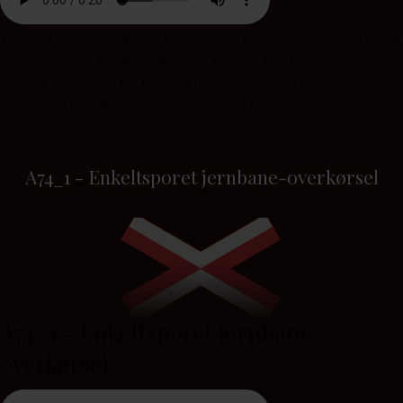
Tavlen advarer om, at jernbaneoverkørslen er bevogtet. Husk, det
er ingen garanti for, at der ikke kan komme tog. Bommene og
signalet kan svigte, flyt foden til bremsen, og se i begge retninger.
Vær særlig opmærksom på vejens forløb.
A74_1 - Enkeltsporet jernbane-overkørsel
A74_1 - Enkeltsporet jernbane-
overkørsel