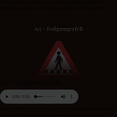
rundkørsel. Ved kørsel ind i en rundkørsel gælder reglen for
ubetinget vigepligt, vær særlig opmærksom på vejens forløb.
A17 - Fodgængerfelt
A17 - Fodgængerfelt
Tavlen opstilles hvor fodgængerfelt krydser kørebanen, uden for
lyskryds. Hastigheden skal nedsættes, så man tydeligt viser