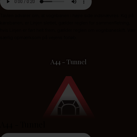
Tavlen advarer om, at vognbanen i højre side indsnævres. Kig på
kørebanen, er Linjen slettet, gælder reglen for sammenfletning,
hvis Linjen er ført helt frem, gælder reglen om vognbaneskift. Vær
særlig opmærksom på vejens forløb.
A44 - Tunnel
A44 - Tunnel