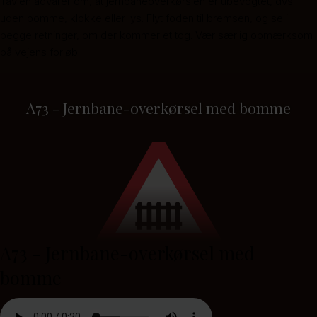
Tavlen advarer om, at jernbaneoverkørslen er ubevogtet, dvs.
uden bomme, klokke eller lys. Flyt foden til bremsen, og se i
begge retninger, om der kommer et tog. Vær særlig opmærksom
på vejens forløb.
A73 - Jernbane-overkørsel med bomme
A73 - Jernbane-overkørsel med
bomme