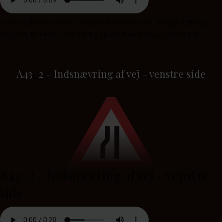
Tavlen advarer om, at kørebanen indsnævres i begge retninger,
længere fremme. Vær særlig opmærksom på vejens forløb.
A43_2 - Indsnævring af vej - venstre side
A43_2 - Indsnævring af vej - venstre
side