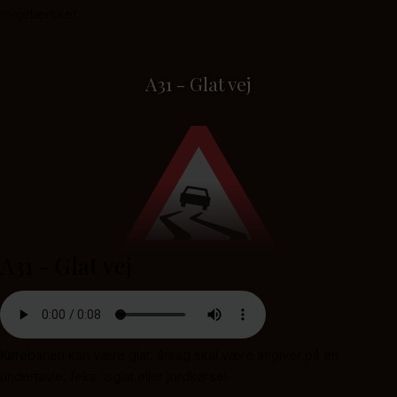
mejetærsker.
A31 - Glat vej
A31 - Glat vej
Kørebanen kan være glat, årsag skal være angiver på en
undertavle, feks. isglat eller jordkørsel.