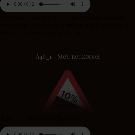
Tavlen advarer om tunnel forude - hold ekstra god afstand til
forankørende. Længden på tunnellen kan angives på undertavle.
Vær særlig opmærksom på vejens forløb.
A46_1 - Stejl nedkørsel
A46_1 - Stejl nedkørsel