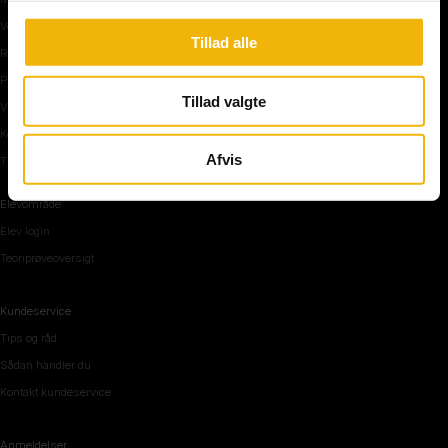
Vejkryds
Tillad alle
Rundkørsel og motorvej
Parkering, mørke og tunnel
Tillad valgte
Vi mennesker
Køreteknik
Afvis
Tips og råd inden teoriprøven
Elevområde
Elev login
Teoriprøveoversigt
Kundeservice
Tips og råd
Sådan handler du
Kontakt kundeservice
Anmeldelser