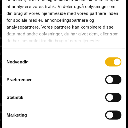
at analysere vores trafik. Vi deler også oplysninger om
Teoriprøver oversigt
din brug af vores hjemmeside med vores partnere inden
Teoriprøver – pakker/priser
for sociale medier, annonceringspartnere og
Generhvervelse af kørekort
analysepartnere. Vores partnere kan kombinere disse
data med andre oplysninger, du har givet dem, eller som
Færdselstavler
de har indsamlet fra din brug af deres tjenester.
Advarselstavler
Forbudstavler
Samtykkevalg
Nødvendig
Oplysningstavler
Påbudstavler
Vigepligtstavler
Præferencer
Undertavler
Statistik
Teoriundervisning
Bilens teknik
Risikoforhold
Marketing
De første manøvre på vej
Manøvre på vej