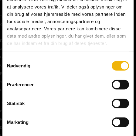
at analysere vores trafik. Vi deler også oplysninger om
Teoriprøver oversigt
din brug af vores hjemmeside med vores partnere inden
Teoriprøver – pakker/priser
for sociale medier, annonceringspartnere og
Generhvervelse af kørekort
analysepartnere. Vores partnere kan kombinere disse
data med andre oplysninger, du har givet dem, eller som
Færdselstavler
de har indsamlet fra din brug af deres tjenester.
Advarselstavler
Forbudstavler
Samtykkevalg
Nødvendig
Oplysningstavler
Påbudstavler
Vigepligtstavler
Præferencer
Undertavler
Statistik
Teoriundervisning
Bilens teknik
Risikoforhold
Marketing
De første manøvre på vej
Manøvre på vej