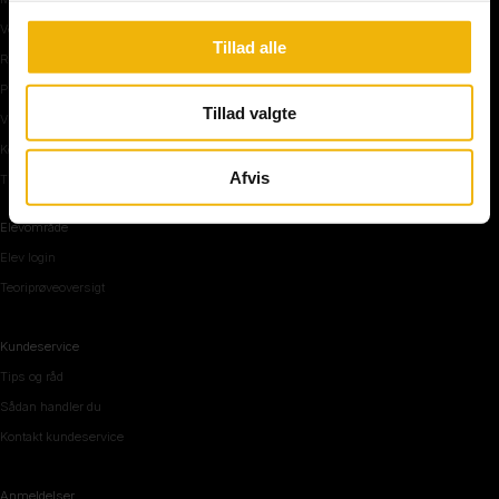
Vejkryds
Tillad alle
Rundkørsel og motorvej
Parkering, mørke og tunnel
Tillad valgte
Vi mennesker
Køreteknik
Afvis
Tips og råd inden teoriprøven
Elevområde
Elev login
Teoriprøveoversigt
Kundeservice
Tips og råd
Sådan handler du
Kontakt kundeservice
Anmeldelser