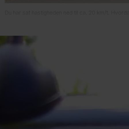
Du har sat hastigheden ned til ca. 20 km/t. Hvorda