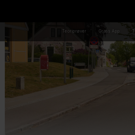
Teoriprøver
Gratis App
T