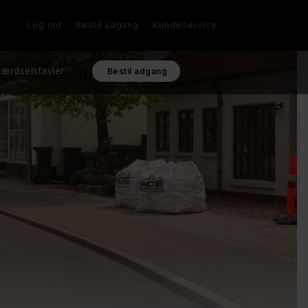
Log ind
Bestil adgang
Kundeservice
ærdselstavler
Bestil adgang