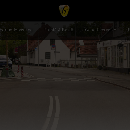
eoriundervisning
Forstå & Bestå
Generhvervelse
F