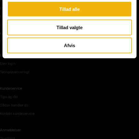
Rundkørsel og motorvej
Tillad alle
Parkering, mørke og tunnel
Vi mennesker
Tillad valgte
Køreteknik
Tips og råd inden teoriprøven
Afvis
Elevområde
Elev login
Teoriprøveoversigt
Kundeservice
Tips og råd
Sådan handler du
Kontakt kundeservice
Anmeldelser
Trustpilot