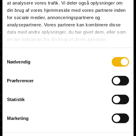
Teoriprøver oversigt
at analysere vores trafik. Vi deler også oplysninger om
Teoriprøver – pakker/priser
din brug af vores hjemmeside med vores partnere inden
Generhvervelse af kørekort
for sociale medier, annonceringspartnere og
analysepartnere. Vores partnere kan kombinere disse
data med andre oplysninger, du har givet dem, eller som
Færdselstavler
de har indsamlet fra din brug af deres tjenester.
Advarselstavler
Forbudstavler
Samtykkevalg
Oplysningstavler
Nødvendig
Påbudstavler
Vigepligtstavler
Præferencer
Undertavler
Teoriundervisning
Statistik
Bilens teknik
Risikoforhold
Marketing
De første manøvre på vej
Manøvre på vej
Vejkryds