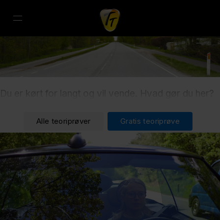
Du er kørt for langt og vil vende. Hvad gør du her?
Alle teoriprøver
Gratis teoriprøve