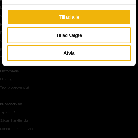
Manøvre på vej
Vejkryds
Tillad alle
Rundkørsel og motorvej
Parkering, mørke og tunnel
Tillad valgte
Vi mennesker
Køreteknik
Afvis
Tips og råd inden teoriprøven
Elevområde
Elev login
Teoriprøveoversigt
Kundeservice
Tips og råd
Sådan handler du
Kontakt kundeservice