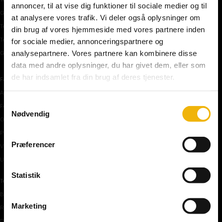
annoncer, til at vise dig funktioner til sociale medier og til
Gratis teoriprøve
at analysere vores trafik. Vi deler også oplysninger om
Teoriprøver oversigt
din brug af vores hjemmeside med vores partnere inden
Teoriprøver – pakker/priser
for sociale medier, annonceringspartnere og
analysepartnere. Vores partnere kan kombinere disse
Generhvervelse af kørekort
data med andre oplysninger, du har givet dem, eller som
de har indsamlet fra din brug af deres tjenester.
Færdselstavler
Advarselstavler
Samtykkevalg
Forbudstavler
Nødvendig
Oplysningstavler
Påbudstavler
Præferencer
Vigepligtstavler
Undertavler
Statistik
Teoriundervisning
Bilens teknik
Marketing
Risikoforhold
De første manøvre på vej