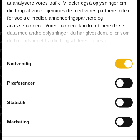
Teoriprøver oversigt
at analysere vores trafik. Vi deler også oplysninger om
Teoriprøver – pakker/priser
din brug af vores hjemmeside med vores partnere inden
Generhvervelse af kørekort
for sociale medier, annonceringspartnere og
analysepartnere. Vores partnere kan kombinere disse
data med andre oplysninger, du har givet dem, eller som
Færdselstavler
de har indsamlet fra din brug af deres tjenester.
Advarselstavler
Forbudstavler
Samtykkevalg
Oplysningstavler
Nødvendig
Påbudstavler
Vigepligtstavler
Præferencer
Undertavler
Teoriundervisning
Statistik
Bilens teknik
Risikoforhold
Marketing
De første manøvre på vej
Manøvre på vej
Vejkryds