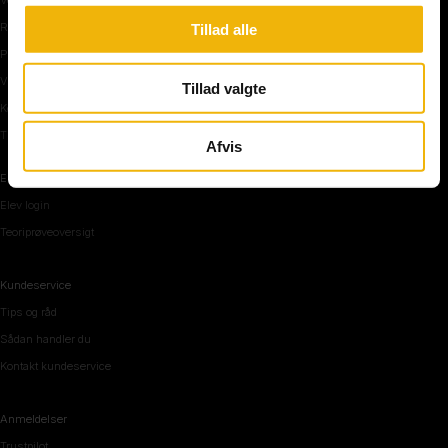
Rundkørsel og motorvej
Tillad alle
Parkering, mørke og tunnel
Vi mennesker
Tillad valgte
Køreteknik
Tips og råd inden teoriprøven
Afvis
Elevområde
Elev login
Teoriprøveoversigt
Kundeservice
Tips og råd
Sådan handler du
Kontakt kundeservice
Anmeldelser
Trustpilot