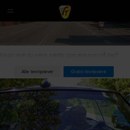
Hvad skal du være særlig opmærksom på her?
Alle teoriprøver
Gratis teoriprøve