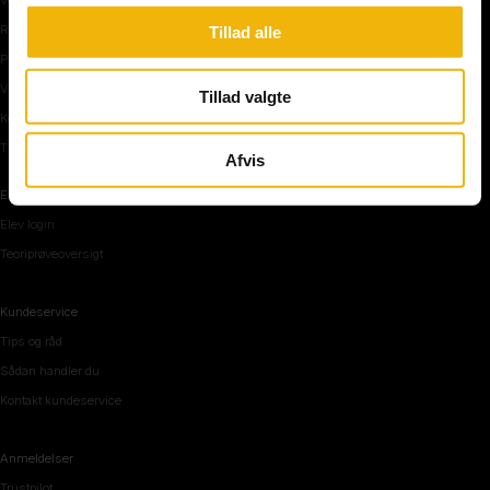
Rundkørsel og motorvej
Tillad alle
Parkering, mørke og tunnel
Vi mennesker
Tillad valgte
Køreteknik
Tips og råd inden teoriprøven
Afvis
Elevområde
Elev login
Teoriprøveoversigt
Kundeservice
Tips og råd
Sådan handler du
Kontakt kundeservice
Anmeldelser
Trustpilot