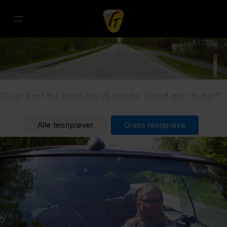
Du er kørt for langt og vil vende. Hvad gør du her?
Alle teoriprøver
Gratis teoriprøve