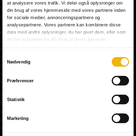
Teoriprøver oversigt
at analysere vores trafik. Vi deler også oplysninger om
Teoriprøver – pakker/priser
din brug af vores hjemmeside med vores partnere inden
Generhvervelse af kørekort
for sociale medier, annonceringspartnere og
analysepartnere. Vores partnere kan kombinere disse
data med andre oplysninger, du har givet dem, eller som
Færdselstavler
de har indsamlet fra din brug af deres tjenester.
Advarselstavler
Forbudstavler
Samtykkevalg
Oplysningstavler
Nødvendig
Påbudstavler
Vigepligtstavler
Præferencer
Undertavler
Teoriundervisning
Statistik
Bilens teknik
Risikoforhold
Marketing
De første manøvre på vej
Manøvre på vej
Vejkryds