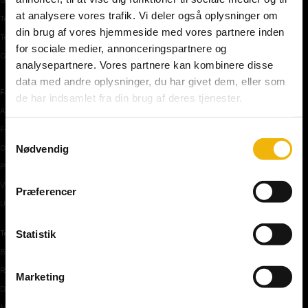
at analysere vores trafik. Vi deler også oplysninger om
Teoriprøver oversigt
din brug af vores hjemmeside med vores partnere inden
Teoriprøver – pakker/priser
for sociale medier, annonceringspartnere og
Generhvervelse af kørekort
analysepartnere. Vores partnere kan kombinere disse
data med andre oplysninger, du har givet dem, eller som
Færdselstavler
de har indsamlet fra din brug af deres tjenester.
Advarselstavler
Forbudstavler
Samtykkevalg
Nødvendig
Oplysningstavler
Påbudstavler
Vigepligtstavler
Præferencer
Undertavler
Statistik
Teoriundervisning
Bilens teknik
Risikoforhold
Marketing
De første manøvre på vej
Manøvre på vej