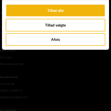
Vejkryds
Tillad alle
Rundkørsel og motorvej
Parkering, mørke og tunnel
Tillad valgte
Vi mennesker
Køreteknik
Afvis
Tips og råd inden teoriprøven
Elevområde
Elev login
Teoriprøveoversigt
Kundeservice
Tips og råd
Sådan handler du
Kontakt kundeservice
Anmeldelser