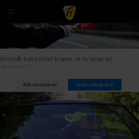
Hvornår kan politiet kræve, at du laver en
alkoholtest?
Alle teoriprøver
Gratis teoriprøve