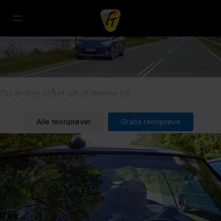
Du er lige stået ud af denne bil.
Alle teoriprøver
Gratis teoriprøve