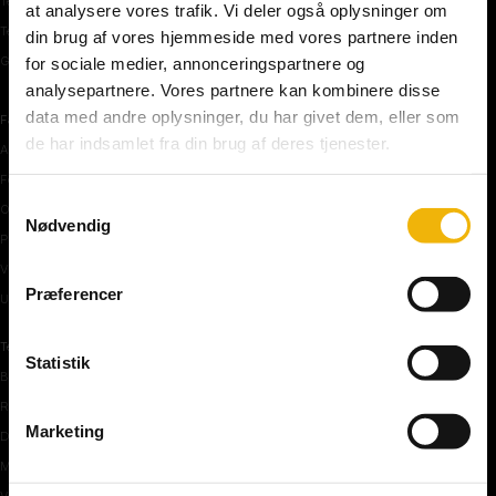
Teoriprøver oversigt
at analysere vores trafik. Vi deler også oplysninger om
Teoriprøver – pakker/priser
din brug af vores hjemmeside med vores partnere inden
Generhvervelse af kørekort
for sociale medier, annonceringspartnere og
analysepartnere. Vores partnere kan kombinere disse
data med andre oplysninger, du har givet dem, eller som
Færdselstavler
de har indsamlet fra din brug af deres tjenester.
Advarselstavler
Forbudstavler
Samtykkevalg
Oplysningstavler
Nødvendig
Påbudstavler
Vigepligtstavler
Præferencer
Undertavler
Teoriundervisning
Statistik
Bilens teknik
Risikoforhold
Marketing
De første manøvre på vej
Manøvre på vej
Vejkryds