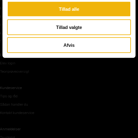
Rundkørsel og motorvej
Tillad alle
Parkering, mørke og tunnel
Vi mennesker
Tillad valgte
Køreteknik
Tips og råd inden teoriprøven
Afvis
Elevområde
Elev login
Teoriprøveoversigt
Kundeservice
Tips og råd
Sådan handler du
Kontakt kundeservice
Anmeldelser
Trustpilot