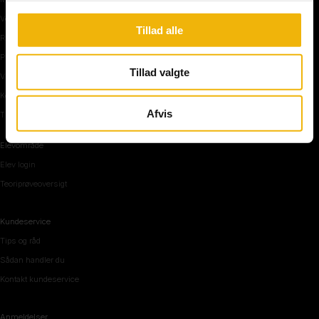
Vejkryds
Tillad alle
Rundkørsel og motorvej
Parkering, mørke og tunnel
Tillad valgte
Vi mennesker
Køreteknik
Afvis
Tips og råd inden teoriprøven
Elevområde
Elev login
Teoriprøveoversigt
Kundeservice
Tips og råd
Sådan handler du
Kontakt kundeservice
Anmeldelser