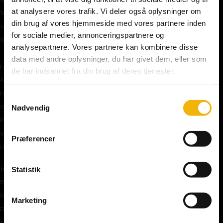
at analysere vores trafik. Vi deler også oplysninger om
Teoriprøver oversigt
din brug af vores hjemmeside med vores partnere inden
Teoriprøver – pakker/priser
for sociale medier, annonceringspartnere og
Generhvervelse af kørekort
analysepartnere. Vores partnere kan kombinere disse
data med andre oplysninger, du har givet dem, eller som
Færdselstavler
de har indsamlet fra din brug af deres tjenester.
Advarselstavler
Forbudstavler
Samtykkevalg
Nødvendig
Oplysningstavler
Påbudstavler
Vigepligtstavler
Præferencer
Undertavler
Statistik
Teoriundervisning
Bilens teknik
Risikoforhold
Marketing
De første manøvre på vej
Manøvre på vej