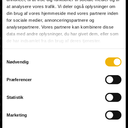
at analysere vores trafik. Vi deler også oplysninger om
Teoriprøver oversigt
din brug af vores hjemmeside med vores partnere inden
Teoriprøver – pakker/priser
for sociale medier, annonceringspartnere og
Generhvervelse af kørekort
analysepartnere. Vores partnere kan kombinere disse
data med andre oplysninger, du har givet dem, eller som
Færdselstavler
de har indsamlet fra din brug af deres tjenester.
Advarselstavler
Forbudstavler
Samtykkevalg
Nødvendig
Oplysningstavler
Påbudstavler
Vigepligtstavler
Præferencer
Undertavler
Statistik
Teoriundervisning
Bilens teknik
Risikoforhold
Marketing
De første manøvre på vej
Manøvre på vej