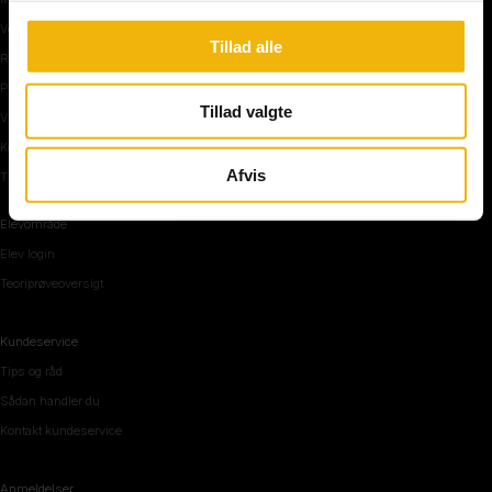
Vejkryds
Tillad alle
Rundkørsel og motorvej
Parkering, mørke og tunnel
Tillad valgte
Vi mennesker
Køreteknik
Afvis
Tips og råd inden teoriprøven
Elevområde
Elev login
Teoriprøveoversigt
Kundeservice
Tips og råd
Sådan handler du
Kontakt kundeservice
Anmeldelser