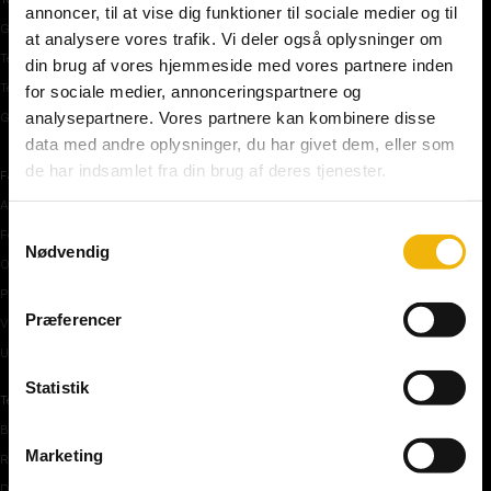
annoncer, til at vise dig funktioner til sociale medier og til
Gratis teoriprøve
at analysere vores trafik. Vi deler også oplysninger om
Teoriprøver oversigt
din brug af vores hjemmeside med vores partnere inden
Teoriprøver – pakker/priser
for sociale medier, annonceringspartnere og
analysepartnere. Vores partnere kan kombinere disse
Generhvervelse af kørekort
data med andre oplysninger, du har givet dem, eller som
de har indsamlet fra din brug af deres tjenester.
Færdselstavler
Advarselstavler
Samtykkevalg
Forbudstavler
Nødvendig
Oplysningstavler
Påbudstavler
Præferencer
Vigepligtstavler
Undertavler
Statistik
Teoriundervisning
Bilens teknik
Marketing
Risikoforhold
De første manøvre på vej