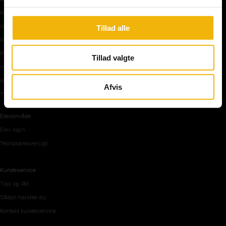
Manøvre på vej
Vejkryds
Tillad alle
Rundkørsel og motorvej
Parkering, mørke og tunnel
Tillad valgte
Vi mennesker
Køreteknik
Afvis
Tips og råd inden teoriprøven
Elevområde
Elev login
Teoriprøveoversigt
Kundeservice
Tips og råd
Sådan handler du
Kontakt kundeservice