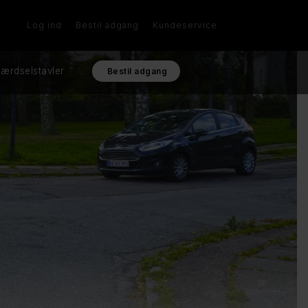
Log ind
Bestil adgang
Kundeservice
ærdselstavler
Bestil adgang