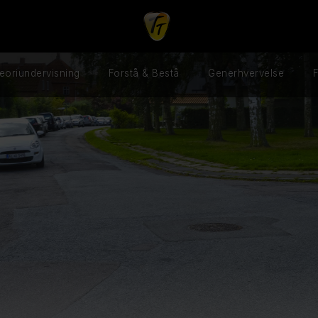
eoriundervisning
Forstå & Bestå
Generhvervelse
F