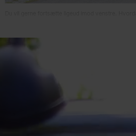
Du vil gerne fortsætte ligeud imod venstre. Hvord