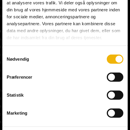
Teoriprøver oversigt
at analysere vores trafik. Vi deler også oplysninger om
Teoriprøver – pakker/priser
din brug af vores hjemmeside med vores partnere inden
Generhvervelse af kørekort
for sociale medier, annonceringspartnere og
analysepartnere. Vores partnere kan kombinere disse
data med andre oplysninger, du har givet dem, eller som
Færdselstavler
de har indsamlet fra din brug af deres tjenester.
Advarselstavler
Forbudstavler
Samtykkevalg
Oplysningstavler
Nødvendig
Påbudstavler
Vigepligtstavler
Præferencer
Undertavler
Teoriundervisning
Statistik
Bilens teknik
Risikoforhold
Marketing
De første manøvre på vej
Manøvre på vej
Vejkryds