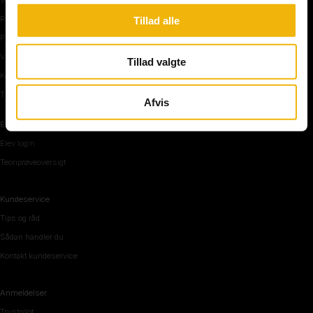
Rundkørsel og motorvej
Tillad alle
Parkering, mørke og tunnel
Vi mennesker
Tillad valgte
Køreteknik
Tips og råd inden teoriprøven
Afvis
Elevområde
Elev login
Teoriprøveoversigt
Kundeservice
Tips og råd
Sådan handler du
Kontakt kundeservice
Anmeldelser
Trustpilot