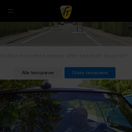
Hvilken hastighed gælder efter færdsels tavlerne?
Alle teoriprøver
Gratis teoriprøve