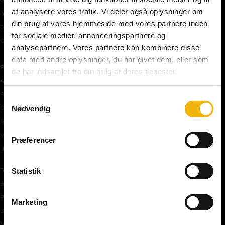
at analysere vores trafik. Vi deler også oplysninger om
Teoriprøver oversigt
din brug af vores hjemmeside med vores partnere inden
Teoriprøver – pakker/priser
for sociale medier, annonceringspartnere og
Generhvervelse af kørekort
analysepartnere. Vores partnere kan kombinere disse
data med andre oplysninger, du har givet dem, eller som
Færdselstavler
de har indsamlet fra din brug af deres tjenester.
Advarselstavler
Forbudstavler
Samtykkevalg
Nødvendig
Oplysningstavler
Påbudstavler
Vigepligtstavler
Præferencer
Undertavler
Statistik
Teoriundervisning
Bilens teknik
Risikoforhold
Marketing
De første manøvre på vej
Manøvre på vej