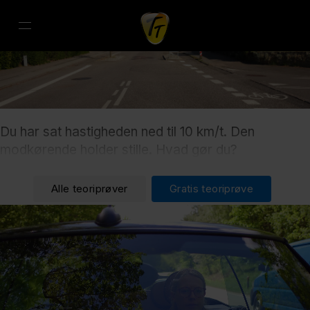
Du har sat hastigheden ned til 10 km/t. Den
modkørende holder stille. Hvad gør du?
Alle teoriprøver
Gratis teoriprøve