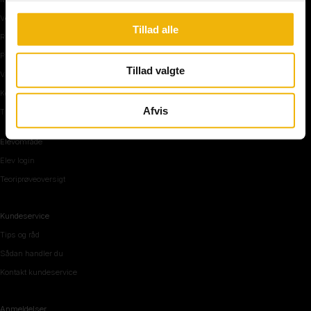
Vejkryds
Tillad alle
Rundkørsel og motorvej
Parkering, mørke og tunnel
Tillad valgte
Vi mennesker
Køreteknik
Afvis
Tips og råd inden teoriprøven
Elevområde
Elev login
Teoriprøveoversigt
Kundeservice
Tips og råd
Sådan handler du
Kontakt kundeservice
Anmeldelser