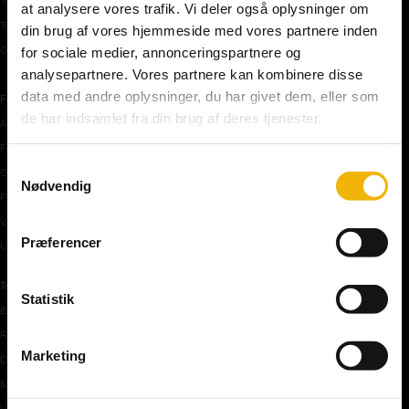
Teoriprøver oversigt
at analysere vores trafik. Vi deler også oplysninger om
Teoriprøver – pakker/priser
din brug af vores hjemmeside med vores partnere inden
Generhvervelse af kørekort
for sociale medier, annonceringspartnere og
analysepartnere. Vores partnere kan kombinere disse
data med andre oplysninger, du har givet dem, eller som
Færdselstavler
de har indsamlet fra din brug af deres tjenester.
Advarselstavler
Forbudstavler
Samtykkevalg
Oplysningstavler
Nødvendig
Påbudstavler
Vigepligtstavler
Præferencer
Undertavler
Teoriundervisning
Statistik
Bilens teknik
Risikoforhold
Marketing
De første manøvre på vej
Manøvre på vej
Vejkryds