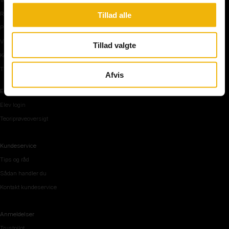
Rundkørsel og motorvej
Tillad alle
Parkering, mørke og tunnel
Vi mennesker
Tillad valgte
Køreteknik
Tips og råd inden teoriprøven
Afvis
Elevområde
Elev login
Teoriprøveoversigt
Kundeservice
Tips og råd
Sådan handler du
Kontakt kundeservice
Anmeldelser
Trustpilot