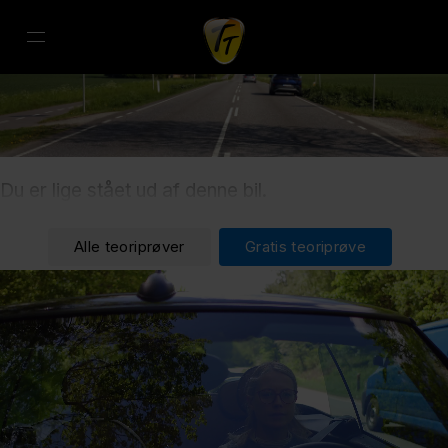
Du er lige stået ud af denne bil.
Alle teoriprøver
Gratis teoriprøve