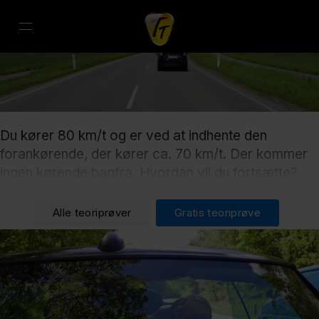
Du kører 80 km/t og er ved at indhente den
forankørende, der kører ca. 70 km/t. Der kommer
ingen kørende bagfra. Hvordan vil du fortsætte?
Alle teoriprøver
Gratis teoriprøve