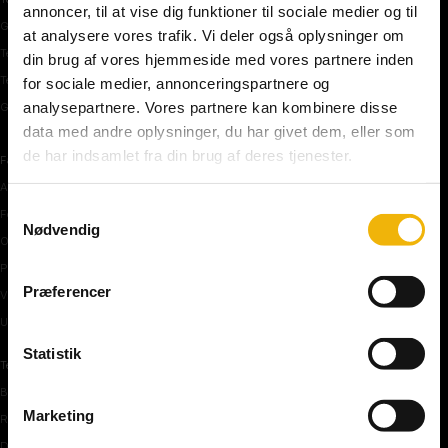
annoncer, til at vise dig funktioner til sociale medier og til
Gratis teoriprøve
at analysere vores trafik. Vi deler også oplysninger om
Teoriprøver oversigt
din brug af vores hjemmeside med vores partnere inden
Teoriprøver – pakker/priser
for sociale medier, annonceringspartnere og
analysepartnere. Vores partnere kan kombinere disse
Generhvervelse af kørekort
data med andre oplysninger, du har givet dem, eller som
de har indsamlet fra din brug af deres tjenester.
Færdselstavler
Advarselstavler
Samtykkevalg
Forbudstavler
Nødvendig
Oplysningstavler
Påbudstavler
Præferencer
Vigepligtstavler
Undertavler
Statistik
Teoriundervisning
Bilens teknik
Marketing
Risikoforhold
De første manøvre på vej