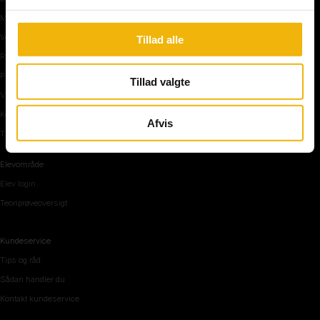
Manøvre på vej
Vejkryds
Tillad alle
Rundkørsel og motorvej
Parkering, mørke og tunnel
Tillad valgte
Vi mennesker
Køreteknik
Afvis
Tips og råd inden teoriprøven
Elevområde
Elev login
Teoriprøveoversigt
Kundeservice
Tips og råd
Sådan handler du
Kontakt kundeservice