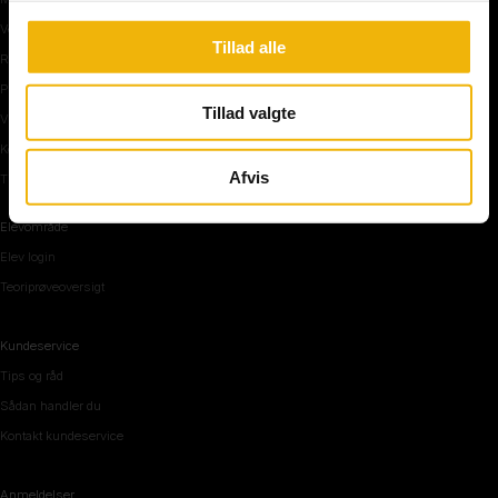
Vejkryds
Tillad alle
Rundkørsel og motorvej
Parkering, mørke og tunnel
Tillad valgte
Vi mennesker
Køreteknik
Afvis
Tips og råd inden teoriprøven
Elevområde
Elev login
Teoriprøveoversigt
Kundeservice
Tips og råd
Sådan handler du
Kontakt kundeservice
Anmeldelser