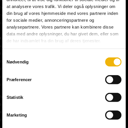
at analysere vores trafik. Vi deler også oplysninger om
Teoriprøver oversigt
din brug af vores hjemmeside med vores partnere inden
Teoriprøver – pakker/priser
for sociale medier, annonceringspartnere og
Generhvervelse af kørekort
analysepartnere. Vores partnere kan kombinere disse
data med andre oplysninger, du har givet dem, eller som
Færdselstavler
de har indsamlet fra din brug af deres tjenester.
Advarselstavler
Forbudstavler
Samtykkevalg
Nødvendig
Oplysningstavler
Påbudstavler
Vigepligtstavler
Præferencer
Undertavler
Statistik
Teoriundervisning
Bilens teknik
Risikoforhold
Marketing
De første manøvre på vej
Manøvre på vej