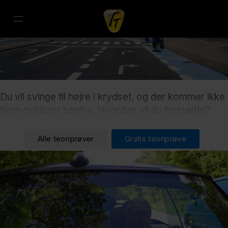
Du vil svinge til højre i krydset, og der kommer ikke
flere cyklister bagfra. Hvordan vil du fortsætte?
Alle teoriprøver
Gratis teoriprøve