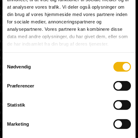
at analysere vores trafik. Vi deler også oplysninger om
Teoriprøver oversigt
din brug af vores hjemmeside med vores partnere inden
Teoriprøver – pakker/priser
for sociale medier, annonceringspartnere og
Generhvervelse af kørekort
analysepartnere. Vores partnere kan kombinere disse
data med andre oplysninger, du har givet dem, eller som
Færdselstavler
de har indsamlet fra din brug af deres tjenester.
Advarselstavler
Forbudstavler
Samtykkevalg
Nødvendig
Oplysningstavler
Påbudstavler
Vigepligtstavler
Præferencer
Undertavler
Statistik
Teoriundervisning
Bilens teknik
Risikoforhold
Marketing
De første manøvre på vej
Manøvre på vej