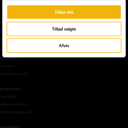
Vejkryds
Tillad alle
Rundkørsel og motorvej
Parkering, mørke og tunnel
Tillad valgte
Vi mennesker
Køreteknik
Afvis
Tips og råd inden teoriprøven
Elevområde
Elev login
Teoriprøveoversigt
Kundeservice
Tips og råd
Sådan handler du
Kontakt kundeservice
Anmeldelser