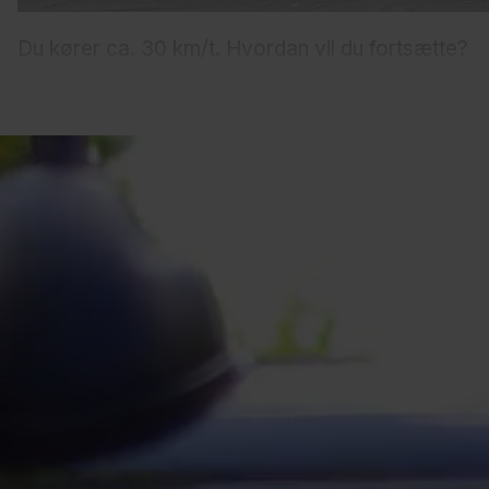
Du kører ca. 30 km/t. Hvordan vil du fortsætte?