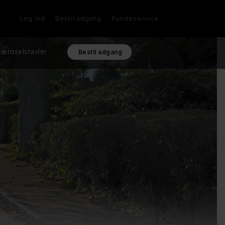
Log ind
Bestil adgang
Kundeservice
ærdselstavler
Bestil adgang