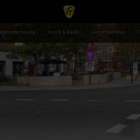
eoriundervisning
Forstå & Bestå
Generhvervelse
F