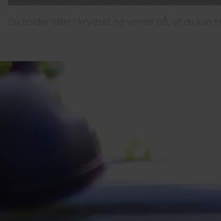
Du holder stille i krydset og venter på, at du kan sv