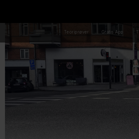
Teoriprøver
Gratis App
T