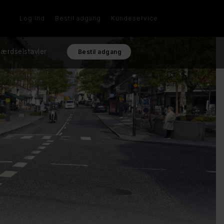
Log ind
Bestil adgang
Kundeservice
ærdselstavler
Bestil adgang