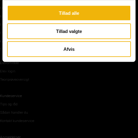
Vejkryds
Tillad alle
Rundkørsel og motorvej
Parkering, mørke og tunnel
Tillad valgte
Vi mennesker
Køreteknik
Afvis
Tips og råd inden teoriprøven
Elevområde
Elev login
Teoriprøveoversigt
Kundeservice
Tips og råd
Sådan handler du
Kontakt kundeservice
Anmeldelser