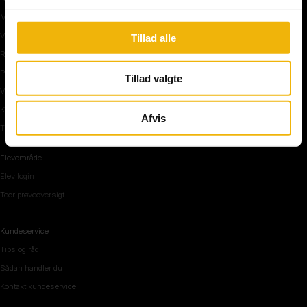
Manøvre på vej
Vejkryds
Tillad alle
Rundkørsel og motorvej
Parkering, mørke og tunnel
Tillad valgte
Vi mennesker
Køreteknik
Afvis
Tips og råd inden teoriprøven
Elevområde
Elev login
Teoriprøveoversigt
Kundeservice
Tips og råd
Sådan handler du
Kontakt kundeservice