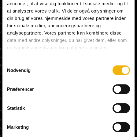
annoncer, til at vise dig funktioner til sociale medier og til
Gratis teoriprøve
at analysere vores trafik. Vi deler også oplysninger om
Teoriprøver oversigt
din brug af vores hjemmeside med vores partnere inden
Teoriprøver – pakker/priser
for sociale medier, annonceringspartnere og
analysepartnere. Vores partnere kan kombinere disse
Generhvervelse af kørekort
data med andre oplysninger, du har givet dem, eller som
de har indsamlet fra din brug af deres tjenester.
Færdselstavler
Advarselstavler
Samtykkevalg
Forbudstavler
Nødvendig
Oplysningstavler
Påbudstavler
Præferencer
Vigepligtstavler
Undertavler
Statistik
Teoriundervisning
Bilens teknik
Marketing
Risikoforhold
De første manøvre på vej