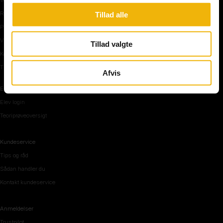
Rundkørsel og motorvej
Tillad alle
Parkering, mørke og tunnel
Vi mennesker
Tillad valgte
Køreteknik
Tips og råd inden teoriprøven
Afvis
Elevområde
Elev login
Teoriprøveoversigt
Kundeservice
Tips og råd
Sådan handler du
Kontakt kundeservice
Anmeldelser
Trustpilot