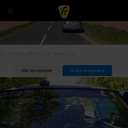
Du er lige stået ud af denne bil.
Alle teoriprøver
Gratis teoriprøve