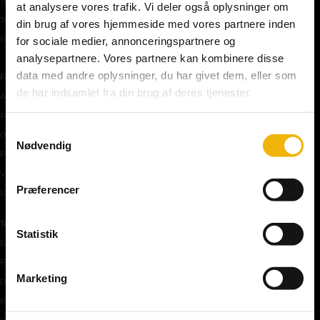
Teoriprøver oversigt
at analysere vores trafik. Vi deler også oplysninger om
Teoriprøver – pakker/priser
din brug af vores hjemmeside med vores partnere inden
Generhvervelse af kørekort
for sociale medier, annonceringspartnere og
analysepartnere. Vores partnere kan kombinere disse
data med andre oplysninger, du har givet dem, eller som
Færdselstavler
de har indsamlet fra din brug af deres tjenester.
Advarselstavler
Forbudstavler
Samtykkevalg
Oplysningstavler
Nødvendig
Påbudstavler
Vigepligtstavler
Præferencer
Undertavler
Teoriundervisning
Statistik
Bilens teknik
Risikoforhold
Marketing
De første manøvre på vej
Manøvre på vej
Vejkryds