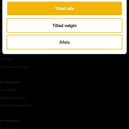
Rundkørsel og motorvej
Tillad alle
Parkering, mørke og tunnel
Vi mennesker
Tillad valgte
Køreteknik
Tips og råd inden teoriprøven
Afvis
Elevområde
Elev login
Teoriprøveoversigt
Kundeservice
Tips og råd
Sådan handler du
Kontakt kundeservice
Anmeldelser
Trustpilot