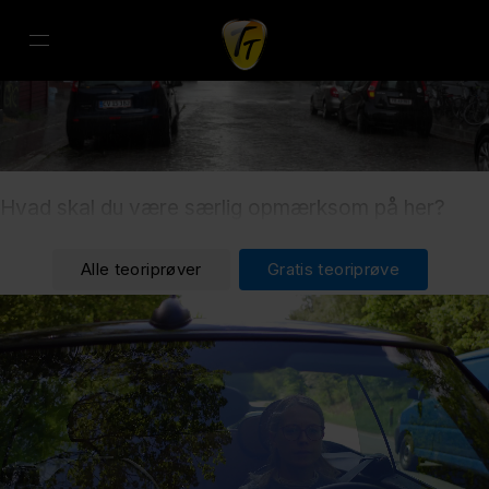
Hvad skal du være særlig opmærksom på her?
Alle teoriprøver
Gratis teoriprøve