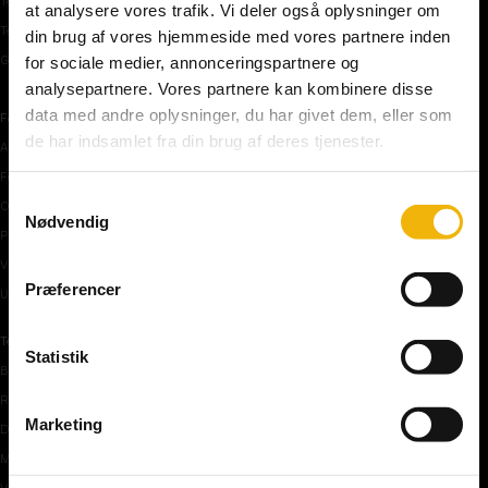
Teoriprøver oversigt
at analysere vores trafik. Vi deler også oplysninger om
Teoriprøver – pakker/priser
din brug af vores hjemmeside med vores partnere inden
Generhvervelse af kørekort
for sociale medier, annonceringspartnere og
analysepartnere. Vores partnere kan kombinere disse
data med andre oplysninger, du har givet dem, eller som
Færdselstavler
de har indsamlet fra din brug af deres tjenester.
Advarselstavler
Forbudstavler
Samtykkevalg
Oplysningstavler
Nødvendig
Påbudstavler
Vigepligtstavler
Præferencer
Undertavler
Teoriundervisning
Statistik
Bilens teknik
Risikoforhold
Marketing
De første manøvre på vej
Manøvre på vej
Vejkryds