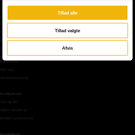
Vejkryds
Tillad alle
Rundkørsel og motorvej
Parkering, mørke og tunnel
Tillad valgte
Vi mennesker
Køreteknik
Afvis
Tips og råd inden teoriprøven
Elevområde
Elev login
Teoriprøveoversigt
Kundeservice
Tips og råd
Sådan handler du
Kontakt kundeservice
Anmeldelser