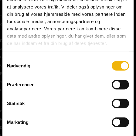
at analysere vores trafik. Vi deler også oplysninger om
Teoriprøver oversigt
din brug af vores hjemmeside med vores partnere inden
Teoriprøver – pakker/priser
for sociale medier, annonceringspartnere og
Generhvervelse af kørekort
analysepartnere. Vores partnere kan kombinere disse
data med andre oplysninger, du har givet dem, eller som
Færdselstavler
de har indsamlet fra din brug af deres tjenester.
Advarselstavler
Forbudstavler
Samtykkevalg
Nødvendig
Oplysningstavler
Påbudstavler
Vigepligtstavler
Præferencer
Undertavler
Statistik
Teoriundervisning
Bilens teknik
Risikoforhold
Marketing
De første manøvre på vej
Manøvre på vej