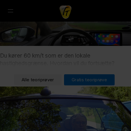
Du kører 60 km/t som er den lokale
hastighedsgrænse. Hvordan vil du fortsætte?
Alle teoriprøver
Gratis teoriprøve