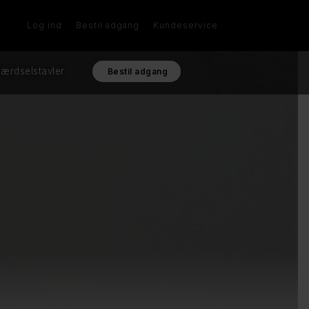
Log ind
Bestil adgang
Kundeservice
ærdselstavler
Bestil adgang