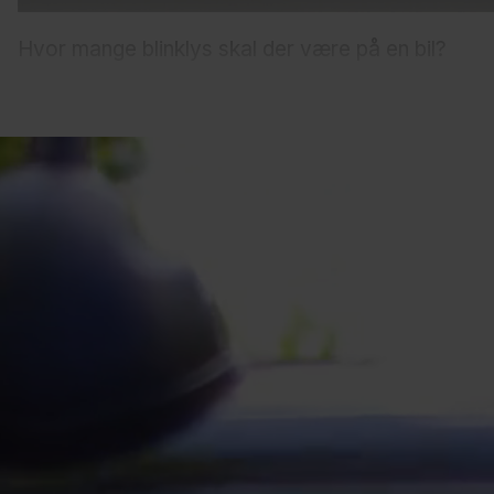
Hvor mange blinklys skal der være på en bil?