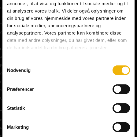
annoncer, til at vise dig funktioner til sociale medier og til
Gratis teoriprøve
at analysere vores trafik. Vi deler også oplysninger om
Teoriprøver oversigt
din brug af vores hjemmeside med vores partnere inden
Teoriprøver – pakker/priser
for sociale medier, annonceringspartnere og
analysepartnere. Vores partnere kan kombinere disse
Generhvervelse af kørekort
data med andre oplysninger, du har givet dem, eller som
de har indsamlet fra din brug af deres tjenester.
Færdselstavler
Advarselstavler
Samtykkevalg
Forbudstavler
Nødvendig
Oplysningstavler
Påbudstavler
Præferencer
Vigepligtstavler
Undertavler
Statistik
Teoriundervisning
Bilens teknik
Marketing
Risikoforhold
De første manøvre på vej