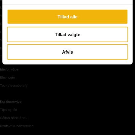
Manøvre på vej
Vejkryds
Tillad alle
Rundkørsel og motorvej
Parkering, mørke og tunnel
Tillad valgte
Vi mennesker
Køreteknik
Afvis
Tips og råd inden teoriprøven
Elevområde
Elev login
Teoriprøveoversigt
Kundeservice
Tips og råd
Sådan handler du
Kontakt kundeservice