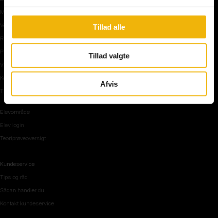
Manøvre på vej
Vejkryds
Tillad alle
Rundkørsel og motorvej
Parkering, mørke og tunnel
Tillad valgte
Vi mennesker
Køreteknik
Afvis
Tips og råd inden teoriprøven
Elevområde
Elev login
Teoriprøveoversigt
Kundeservice
Tips og råd
Sådan handler du
Kontakt kundeservice