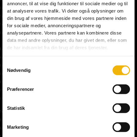
annoncer, til at vise dig funktioner til sociale medier og til
Gratis teoriprøve
at analysere vores trafik. Vi deler også oplysninger om
Teoriprøver oversigt
din brug af vores hjemmeside med vores partnere inden
Teoriprøver – pakker/priser
for sociale medier, annonceringspartnere og
analysepartnere. Vores partnere kan kombinere disse
Generhvervelse af kørekort
data med andre oplysninger, du har givet dem, eller som
de har indsamlet fra din brug af deres tjenester.
Færdselstavler
Advarselstavler
Samtykkevalg
Forbudstavler
Nødvendig
Oplysningstavler
Påbudstavler
Præferencer
Vigepligtstavler
Undertavler
Statistik
Teoriundervisning
Bilens teknik
Marketing
Risikoforhold
De første manøvre på vej