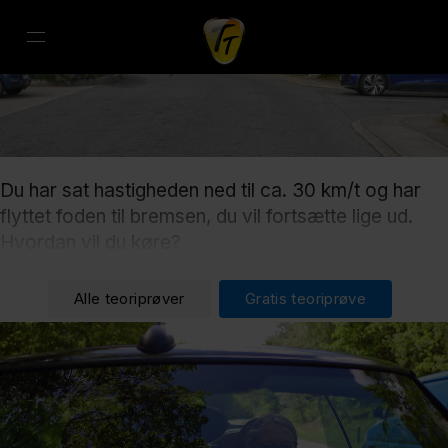
Du har sat hastigheden ned til ca. 30 km/t og har
flyttet foden til bremsen, du vil fortsætte lige ud.
Hvordan vil du køre?
Alle teoriprøver
Gratis teoriprøve