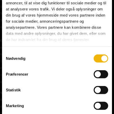
annoncer, til at vise dig funktioner til sociale medier og til
Gratis teoriprøve
at analysere vores trafik. Vi deler også oplysninger om
Teoriprøver oversigt
din brug af vores hjemmeside med vores partnere inden
Teoriprøver – pakker/priser
for sociale medier, annonceringspartnere og
analysepartnere. Vores partnere kan kombinere disse
Generhvervelse af kørekort
data med andre oplysninger, du har givet dem, eller som
de har indsamlet fra din brug af deres tjenester.
Færdselstavler
Advarselstavler
Samtykkevalg
Forbudstavler
Nødvendig
Oplysningstavler
Påbudstavler
Præferencer
Vigepligtstavler
Undertavler
Statistik
Teoriundervisning
Bilens teknik
Marketing
Risikoforhold
De første manøvre på vej