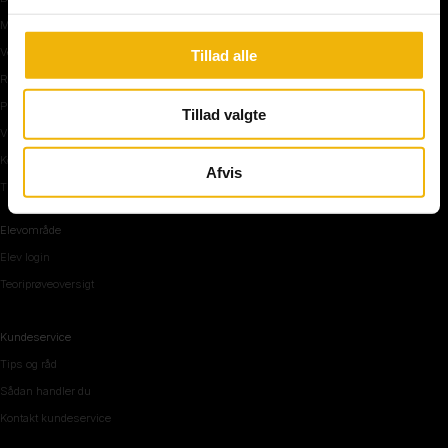
Manøvre på vej
Vejkryds
Tillad alle
Rundkørsel og motorvej
Parkering, mørke og tunnel
Tillad valgte
Vi mennesker
Køreteknik
Afvis
Tips og råd inden teoriprøven
Elevområde
Elev login
Teoriprøveoversigt
Kundeservice
Tips og råd
Sådan handler du
Kontakt kundeservice