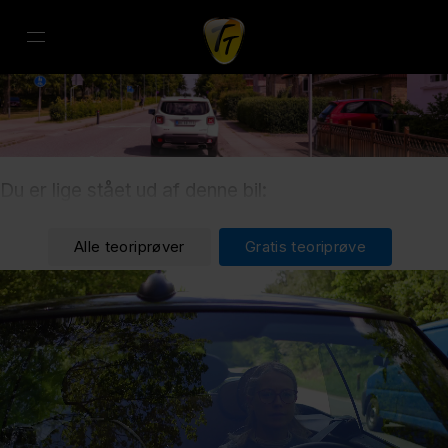
Du er lige stået ud af denne bil:
Alle teoriprøver
Gratis teoriprøve