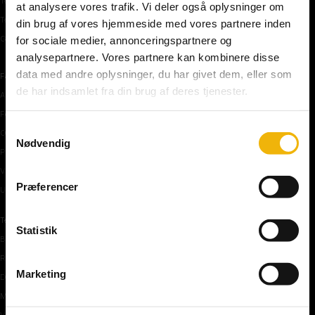
Teoriprøver oversigt
at analysere vores trafik. Vi deler også oplysninger om
Teoriprøver – pakker/priser
din brug af vores hjemmeside med vores partnere inden
Generhvervelse af kørekort
for sociale medier, annonceringspartnere og
analysepartnere. Vores partnere kan kombinere disse
data med andre oplysninger, du har givet dem, eller som
Færdselstavler
de har indsamlet fra din brug af deres tjenester.
Advarselstavler
Forbudstavler
Samtykkevalg
Oplysningstavler
Nødvendig
Påbudstavler
Vigepligtstavler
Præferencer
Undertavler
Teoriundervisning
Statistik
Bilens teknik
Risikoforhold
Marketing
De første manøvre på vej
Manøvre på vej
Vejkryds