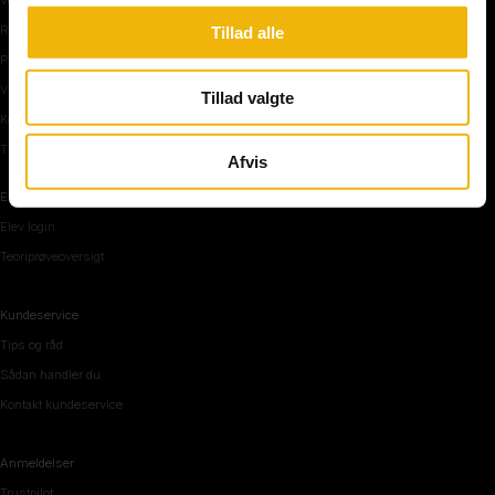
Rundkørsel og motorvej
Tillad alle
Parkering, mørke og tunnel
Vi mennesker
Tillad valgte
Køreteknik
Tips og råd inden teoriprøven
Afvis
Elevområde
Elev login
Teoriprøveoversigt
Kundeservice
Tips og råd
Sådan handler du
Kontakt kundeservice
Anmeldelser
Trustpilot