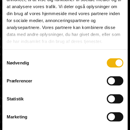
at analysere vores trafik. Vi deler også oplysninger om
Teoriprøver oversigt
din brug af vores hjemmeside med vores partnere inden
Teoriprøver – pakker/priser
for sociale medier, annonceringspartnere og
Generhvervelse af kørekort
analysepartnere. Vores partnere kan kombinere disse
data med andre oplysninger, du har givet dem, eller som
Færdselstavler
de har indsamlet fra din brug af deres tjenester.
Advarselstavler
Forbudstavler
Samtykkevalg
Nødvendig
Oplysningstavler
Påbudstavler
Vigepligtstavler
Præferencer
Undertavler
Statistik
Teoriundervisning
Bilens teknik
Risikoforhold
Marketing
De første manøvre på vej
Manøvre på vej