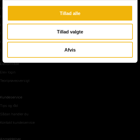
Vejkryds
Tillad alle
Rundkørsel og motorvej
Parkering, mørke og tunnel
Tillad valgte
Vi mennesker
Køreteknik
Afvis
Tips og råd inden teoriprøven
Elevområde
Elev login
Teoriprøveoversigt
Kundeservice
Tips og råd
Sådan handler du
Kontakt kundeservice
Anmeldelser