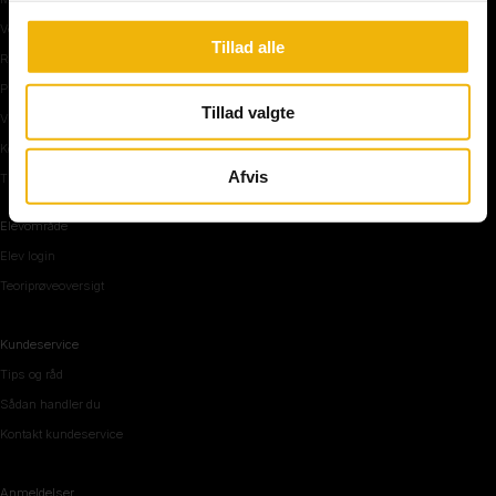
Vejkryds
Tillad alle
Rundkørsel og motorvej
Parkering, mørke og tunnel
Tillad valgte
Vi mennesker
Køreteknik
Afvis
Tips og råd inden teoriprøven
Elevområde
Elev login
Teoriprøveoversigt
Kundeservice
Tips og råd
Sådan handler du
Kontakt kundeservice
Anmeldelser