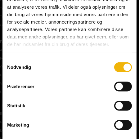
at analysere vores trafik. Vi deler også oplysninger om
Teoriprøver oversigt
din brug af vores hjemmeside med vores partnere inden
Teoriprøver – pakker/priser
for sociale medier, annonceringspartnere og
Generhvervelse af kørekort
analysepartnere. Vores partnere kan kombinere disse
data med andre oplysninger, du har givet dem, eller som
Færdselstavler
de har indsamlet fra din brug af deres tjenester.
Advarselstavler
Forbudstavler
Samtykkevalg
Nødvendig
Oplysningstavler
Påbudstavler
Vigepligtstavler
Præferencer
Undertavler
Statistik
Teoriundervisning
Bilens teknik
Risikoforhold
Marketing
De første manøvre på vej
Manøvre på vej